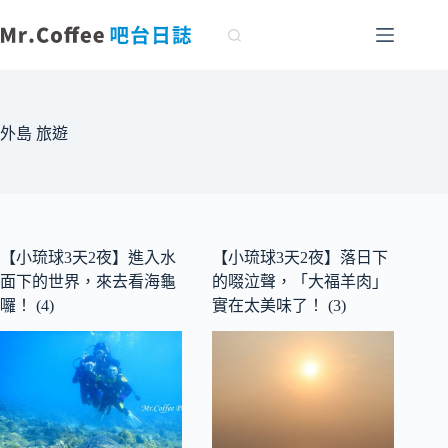
跳
至
主
要
內
容
外島 旅遊
【小琉球3天2夜】進入水
【小琉球3天2夜】落日下
面下的世界，來去看海龜
的啜泣聲，「大福羊肉」
囉！ (4)
實在太美味了！ (3)