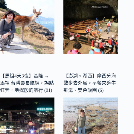
【馬祖4天3夜】基隆 →
【澎湖。湖西】摩西分海
馬祖 台灣最長航線，誤點
散步去外島。早餐來碗牛
狂奔，地獄般的航行 (01)
雜湯、雙色飯團 (6)