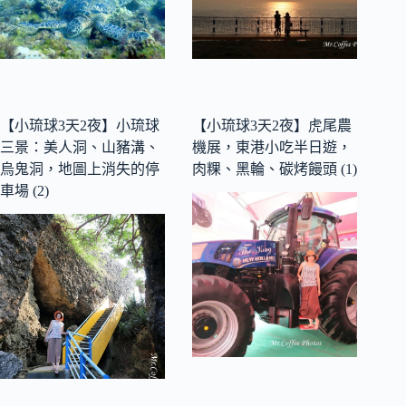
【小琉球3天2夜】小琉球
【小琉球3天2夜】虎尾農
三景：美人洞、山豬溝、
機展，東港小吃半日遊，
烏鬼洞，地圖上消失的停
肉粿、黑輪、碳烤饅頭 (1)
車場 (2)