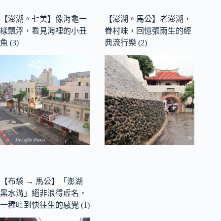
【澎湖。七美】像海龜一
【澎湖。馬公】老澎湖，
樣飄浮，看見海裡的小丑
眷村味，回憶張雨生的經
魚 (3)
典流行樂 (2)
【布袋 → 馬公】「澎湖
黑水溝」絕非浪得虛名，
一種吐到快往生的感覺 (1)