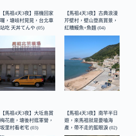
【馬祖4天3夜】搭機回家
【馬祖4天3夜】古典浪漫
囉，塘岐村晃晃，台北車
芹壁村，壁山登高賞景，
站吃 天丼てんや (05)
紅糟鰻魚+魚麵 (04)
【馬祖4天3夜】大坵島賞
【馬祖4天3夜】南竿半日
梅花鹿，塘後村逛軍營，
遊，來馬祖就是要嗑海
坂里村看老宅 (03)
產，帶不走的藍眼淚 (02)