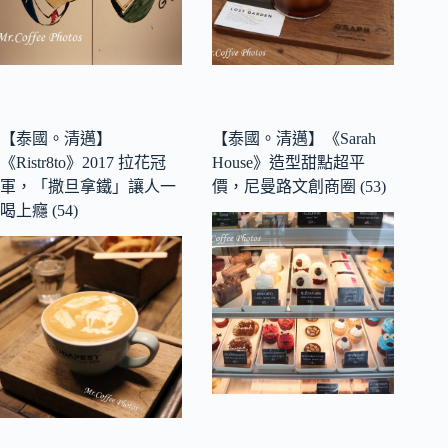
【泰國。清邁】
【泰國。清邁】《Sarah
《Ristr8to》2017 拉花冠
House》造型甜點超平
軍，「撒旦拿鐵」讓人一
價，尼曼路文創商圈 (53)
喝上癮 (54)