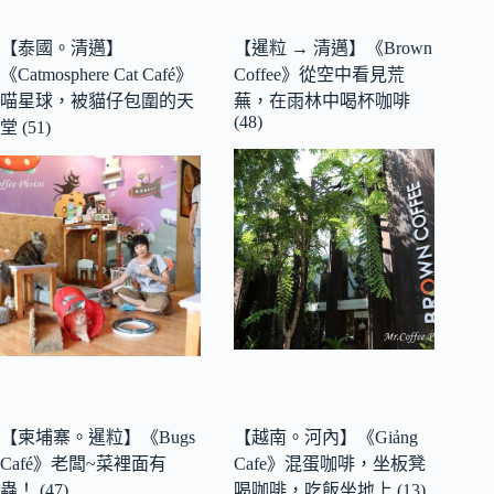
【泰國。清邁】
【暹粒 → 清邁】《Brown
《Catmosphere Cat Café》
Coffee》從空中看見荒
喵星球，被貓仔包圍的天
蕪，在雨林中喝杯咖啡
(48)
堂 (51)
【柬埔寨。暹粒】《Bugs
【越南。河內】《Giảng
Café》老闆~菜裡面有
Cafe》混蛋咖啡，坐板凳
蟲！ (47)
喝咖啡，吃飯坐地上 (13)