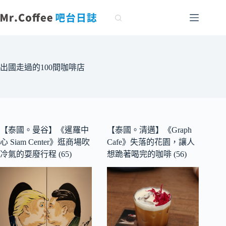
跳
至
主
要
內
容
出國走過的100間咖啡店
【泰國。曼谷】《暹羅中
【泰國。清邁】《Graph
心 Siam Center》逛商場吹
Cafe》失落的花園，讓人
冷氣的耍廢行程 (65)
想跪著喝完的咖啡 (56)