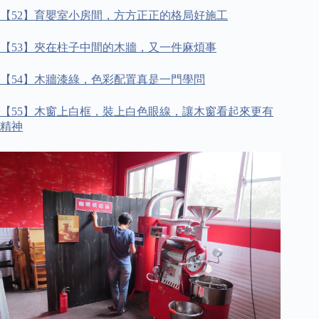
【
52
】育嬰室小房間，方方正正的格局好施工
【
53
】夾在柱子中間的木牆，又一件麻煩事
【
54
】木牆漆綠，色彩配置真是一門學問
【
55
】木窗上白框，裝上白色眼線，讓木窗看起來更有
精神