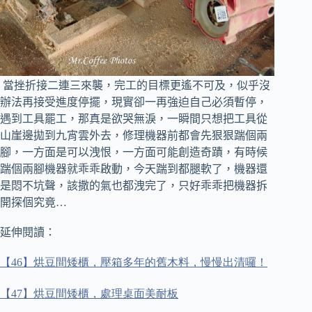
當挫折接二連三來襲，完工的目標更遙不可及，似乎沒
辦法再接受進度停擺，現實卻一再強迫自己必須暫停，
遇到工具罷工，那真是欲哭無淚，一瞬間只想把工具從
山崖邊拋到九宵雲外去，修理機器前都會先狠狠踹個兩
腳，一方面是可以洩恨，一方面可能創造奇蹟，有時候
踹個兩腳機器就乖乖啟動，今天踹到都腿軟了，機器還
是悶不坑聲，該撒的氣也都洩完了，只好乖乖把機器拆
開探個究竟…
延伸閱讀：
【
46
】烘豆間矮櫃，壓箱多年的舊木料，慢慢出清囉！
【
47
】烘豆間矮櫃，處理桌面美耐板