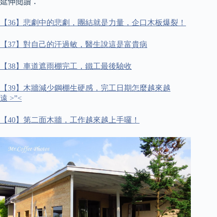
延伸閱讀：
【
36
】悲劇中的悲劇，團結就是力量，企口木板爆裂！
【
37
】對自己的汗過敏，醫生說這是富貴病
【
38
】車道遮雨棚完工，鐵工最後驗收
【
39
】木牆減少鋼棚生硬感，完工日期怎麼越來越
遠
>”<
【
40
】第二面木牆，工作越來越上手囉！