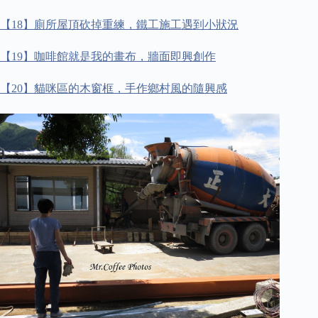
【
18
】廁所屋頂砍掉重練，鐵工施工遇到小狀況
【
19
】咖啡館就是我的畫布，牆面即興創作
【
20
】貓咪區的木窗框，手作鄉村風的隨興感