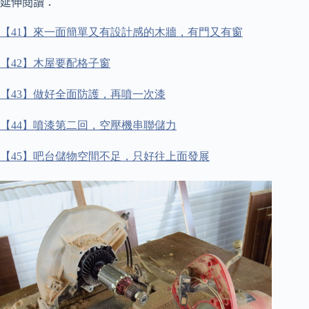
延伸閱讀：
【
41
】來一面簡單又有設計感的木牆，有門又有窗
【
42
】木屋要配格子窗
【
43
】做好全面防護，再噴一次漆
【
44
】噴漆第二回，空壓機串聯儲力
【
45
】吧台儲物空間不足，只好往上面發展