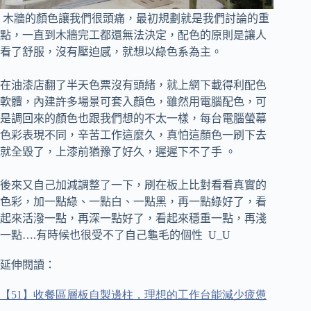
木牆的顏色讓我們很頭痛，最初規劃就是我們討論的重
點，一直到木牆完工都還無法決定，
配色的原則是讓人
看了舒服，沒有壓迫感，就想以綠色系為主。
在油漆店翻了半天色票沒有頭緒，就上網下載得利配色
軟體，內建許多場景可套入顏色，
雖然用電腦配色，可
是調回來的顏色也跟我們想的不太一樣，每台電腦螢幕
色彩表現不同，辛苦工作這麼久，真怕這顏色一刷下去
就全毀了，上漆前猶豫了好久，遲遲下不了手 。
後來又自己加減調整了一下，刷在板上比對看看真實的
色彩，加一點綠、一點白、一點黑，
再一點綠好了，看
起來活潑一點，再深一點好了，看起來穩重一點，再淺
一點….有時候也很受不了自己龜毛的個性 U_U
延伸閱讀：
【
51
】收餐區層板自製邊柱，理想的工作台能減少疲憊