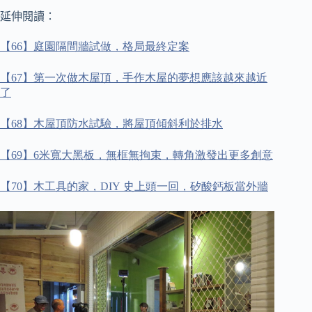
延伸閱讀：
【
66
】庭園隔間牆試做，格局最終定案
【
67
】第一次做木屋頂，手作木屋的夢想應該越來越近
了
【
68
】木屋頂防水試驗，將屋頂傾斜利於排水
【
69
】
6
米寬大黑板，無框無拘束，轉角激發出更多創意
【
70
】木工具的家，
DIY
史上頭一回，矽酸鈣板當外牆