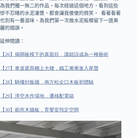
為我們獨一無二的作品，
每次經過這個地方，看到這些
慘不忍睹的水泥灌漿，都會讓我傻傻的微笑， 看著看著
也別有一番滋味，為我們第一次做水泥板模留下一道美
麗的錯誤。
延伸閱讀：
【
26
】揭開板模下的真面目，讓錯誤成為一種藝術
【
27
】車道遮雨棚上大樑，鐵工漸漸進入尾聲
【
28
】騎樓封板牆，南方松企口木板初體驗
【
29
】淨空木作場地，遷移配電箱
【
30
】廁所木牆板，育嬰室預定空間