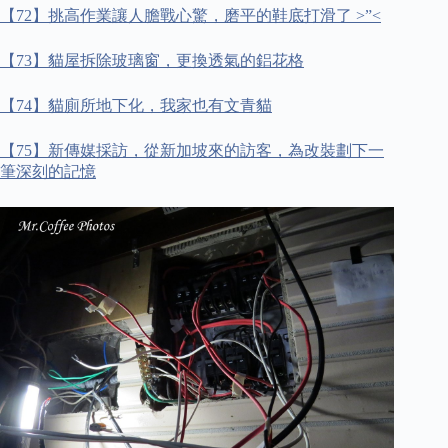
【
72
】挑高作業讓人膽戰心驚，磨平的鞋底打滑了
>”<
【
73
】貓屋拆除玻璃窗，更換透氣的鋁花格
【
74
】貓廁所地下化，我家也有文青貓
【
75
】新傳媒採訪，從新加坡來的訪客，為改裝劃下一
筆深刻的記憶