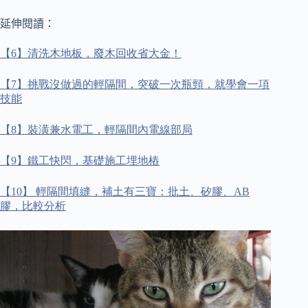
延伸閱讀：
【
6
】清洗木地板，廢木回收省大金！
【
7
】挑戰沒做過的輕隔間，突破一次瓶頸，就學會一項
技能
【
8
】裝潢兼水電工，輕隔間內電線部局
【
9
】鐵工快閃，基礎施工埋地樁
【
10
】
輕隔間填縫，補土有三寶：批土、矽膠、
AB
膠，比較分析