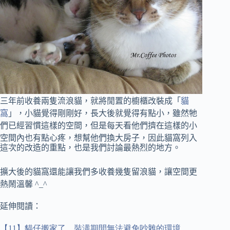
三年前收養兩隻流浪貓，就將閒置的櫥櫃改裝成「
貓
窩
」，小貓覺得剛剛好，長大後就覺得有點小，
雖然牠
們已經習慣這樣的空間，但是每天看他們擠在這樣的小
空間內也有點心疼，想幫他們換大房子，
因此
貓窩列入
這次的改造的重點，也是我們討論最熱烈的地方。
擴大後的貓窩還能讓我們多收養幾隻留浪貓，讓空間更
熱鬧溫馨 ^_^
延伸閱讀：
【
11
】貓仔搬家了，裝潢期間無法避免吵雜的環境