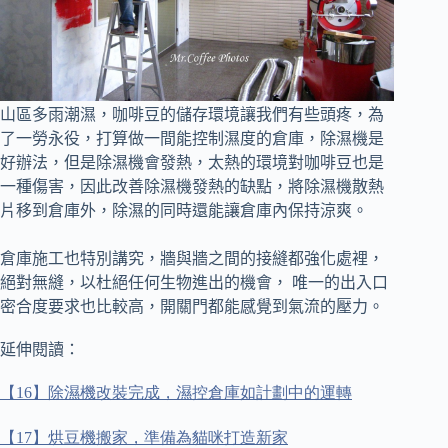
山區多雨潮濕，咖啡豆的儲存環境讓我們有些頭疼，為
了一勞永役，打算做一間能控制濕度的倉庫，
除濕機是
好辦法，但是除濕機會發熱，太熱的環境對咖啡豆也是
一種傷害，因此改善除濕機發熱的缺點，將除濕機散熱
片移到倉庫外，除濕的同時還能讓倉庫內保持涼爽。
倉庫施工也特別講究，牆與牆之間的接縫都強化處裡，
絕對無縫，以杜絕任何生物進出的機會，
唯一的出入口
密合度要求也比較高，開關門都能感覺到氣流的壓力。
延伸閱讀：
【
16
】除濕機改裝完成，濕控倉庫如計劃中的運轉
【
17
】烘豆機搬家，準備為貓咪打造新家