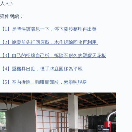
人 ^_^
延伸閱讀：
【
1
】是時候該喘息一下，停下腳步整理再出發
【
2
】蛻變前先打回原型，木作拆除回收再利用
【
3
】自己的招牌自己拆，拆除不耐久的塑膠天花板
【
4
】重機具出動，怪手將庭園移為平地
【
5
】室內拆除，咖啡館卸妝，素顏照現身