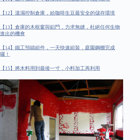
【
12
】溫濕控制倉庫，給咖啡生豆最安全的儲存環境
【
13
】倉庫的木框窗與鋁門，力求無縫，杜絕任何生物
進出的機會
【
14
】鐵工預鑄組件，一天快速組裝，庭園鋼棚完成
囉！
【
15
】將木料用到最後一寸，小料加工再利用