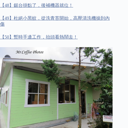
【
48
】鋸台掛點了，後補機器就位！
【
49
】杜絕小黑蚊，從洗青苔開始，高壓清洗機操到內
傷
【
50
】暫時手邊工作，抬頭看熱鬧去！