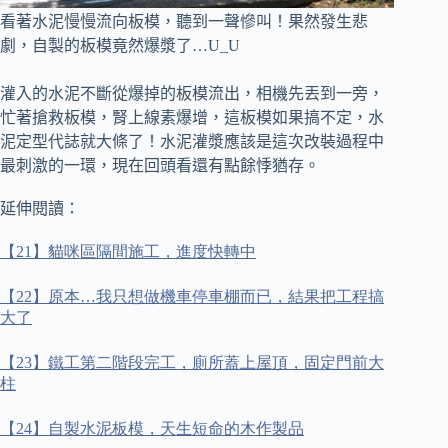
看著水泥慢慢流向板模，聽到一聲慘叫！果然發生悲
劇，自製的板模竟然爆漿了…U_U
灌入的水泥不斷從爆掉的板模流出，相機先丟到一旁，
忙著搶救板模，
腎上線素爆增，這板模如果搞不定，水
泥定型代誌就大條了！水泥灌漿應該是這次改裝過程中
最刺激的一環，現在回頭看還有點餘悸猶存。
延伸閱讀：
【
21
】貓咪區隔間施工，進度快轉中
【
22
】原本
…
我只想做機車停車棚而已，結果把工程搞
大了
【
23
】鐵工第二階段完工，廁所蓋上屋頂，固定門前大
柱
【
24
】自製水泥板模，天生短命的木作製品