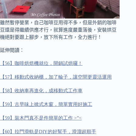
雖然暫停營業，自己咖啡豆用得不多，但是外銷的咖啡
豆還是得繼續供應才行，
就算進度嚴重落後，安裝烘豆
機絕對要跟上腳步，放下所有工作，全力進行！
延伸閱讀：
【
56
】咖啡烘焙機就位，開鍋試烘囉！
【
57
】移動式收納櫃，加了輪子，讓空間更靈活運用
【
58
】收納車再進化，成移動式工作車
【
59
】古早味上掀式木窗，簡單實用好施工
【
59
】裝木門真不是件簡單的工作
>”<
【
60
】拉門滑軌是
DIY
的好幫手，滑溜超順手