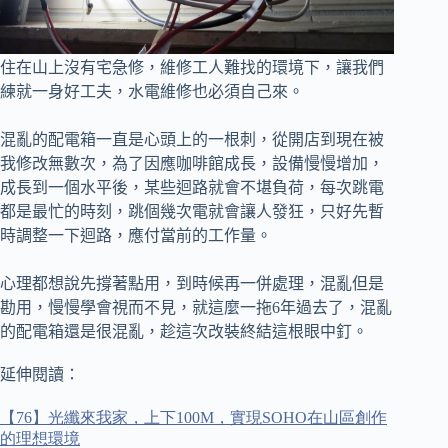
住在山上沒有宅急修，維修工人難找的環境下，讓我們
練就一身好工夫，水電維修也必須自己來。
混亂的配電箱一直是心頭上的一根刺，從開店到現在被
我修改無數次，
為了因應咖啡館成長，設備慢慢增加，
成長到一個水平後，某些迴路就會不堪負荷，每次跳電
都是最忙的時刻，跳個幾次電就會讓人發狂，只好先暫
時調整一下迴路，應付當前的工作量。
心理都想說先撐著點用，到時候再一併處理，混亂但是
勘用，慢慢學會視而不見，
就這麼一拖6年過去了，混亂
的配電箱還是很混亂，趁這次改裝終結這根眼中釘。
延伸閱讀：
【
76
】光纖來我家，上下
100M
，實現
SOHO
在山區創作
的理想環境