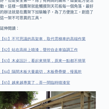
好，但是安全第一，除了有夠高的鷹架，還要能方便活
動，這樣一個鷹架就能觸摸到天花板每一個角落，最好
的辦法就是在鷹架下加裝輪子，為了方便施工，創造了
這一架不可思異的工具。
延伸閱讀：
【
61
】不可思議的高架車，取代雲梯車的高端作業
【
62
】站在高崗上噴漆，聲控自走車協調工作
【
63
】木桌設計，看起來簡單，原來一點都不簡單
【
64
】隔間木板大量裁切，木板疊疊樂，慢風乾
【
65
】越來越專業了，弄一間臨時噴漆室