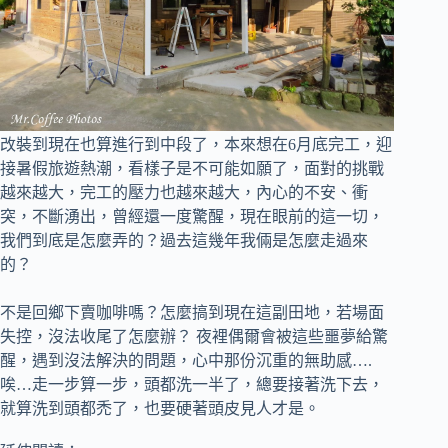
改裝到現在也算進行到中段了，本來想在6月底完工，迎
接暑假旅遊熱潮，看樣子是不可能如願了，
面對的挑戰
越來越大，完工的壓力也越來越大，內心的不安、衝
突，不斷湧出，曾經還一度驚醒，現在眼前的這一切，
我們到底是怎麼弄的？過去這幾年我倆是怎麼走過來
的？
不是回鄉下賣咖啡嗎？怎麼搞到現在這副田地，若場面
失控，沒法收尾了怎麼辦？
夜裡偶爾會被這些噩夢給驚
醒，遇到沒法解決的問題，心中那份沉重的無助感….
唉…走一步算一步，頭都洗一半了，總要接著洗下去，
就算洗到頭都禿了，也要硬著頭皮見人才是。