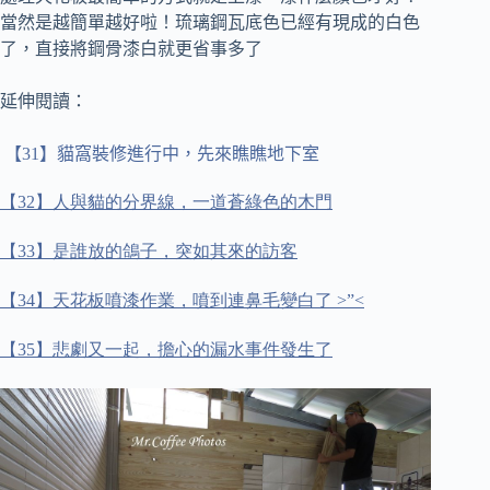
當然是越簡單越好啦！
琉璃鋼瓦底色已經有現成的白色
了，直接將鋼骨漆白就更省事多了
延伸閱讀：
【
31
】貓窩裝修進行中，先來瞧瞧地下室
【
32
】人與貓的分界線，一道蒼綠色的木門
【
33
】是誰放的鴿子，突如其來的訪客
【
34
】天花板噴漆作業，噴到連鼻毛變白了
>”<
【
35
】悲劇又一起，擔心的漏水事件發生了