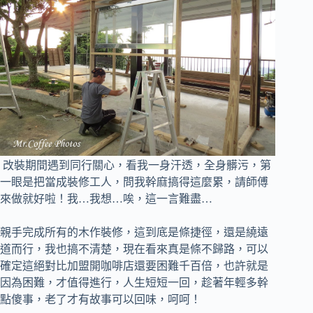
改裝期間遇到同行關心，看我一身汗透，全身髒污，第
一眼是把當成裝修工人，
問我幹麻搞得這麼累，請師傅
來做就好啦！我…我想…唉，這一言難盡…
親手完成所有的木作裝修，這到底是條捷徑，還是繞遠
道而行，我也搞不清楚，現在看來真是條不歸路，
可以
確定這絕對比加盟開咖啡店還要困難千百倍，也許就是
因為困難，才值得進行，人生短短一回，趁著年輕多幹
點傻事，老了才有故事可以回味，呵呵！