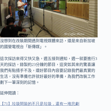
沒想到在改裝期間遇到電視媒體來訪，還是來自新加坡
的國營電視台「新傳媒」。
這次採訪來得又快又急，週五接到通知，週一就要進行3
天的採訪，錄製約23分鐘的節目，這突如其來的驚喜讓
我們有點措手不及，還好節目內容要記錄我們最真實的
生活，沒有準備也許就好最好的準備，為我們改裝工作
劃下一筆深刻的記憶。
延伸閱讀：
【
71
】垃圾間裝的不只是垃圾，還有一堆悲劇