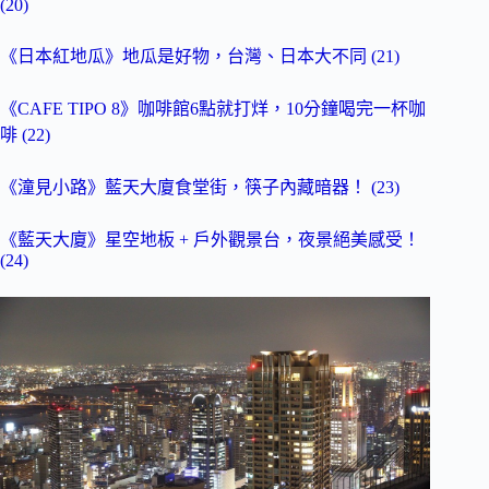
(20)
《日本紅地瓜》地瓜是好物，台灣、日本大不同 (21)
《CAFE TIPO 8》咖啡館6點就打烊，10分鐘喝完一杯咖
啡 (22)
《潼見小路》藍天大廈食堂街，筷子內藏暗器！ (23)
《藍天大廈》星空地板 + 戶外觀景台，夜景絕美感受！
(24)