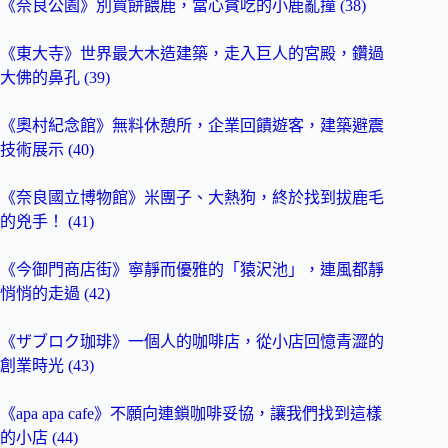
《奈良公園》別買餅餵鹿，當心貪吃的小鹿亂撞 (38)
《東大寺》世界最大木造建築，走入巨人的宮殿，鑽過
大佛的鼻孔 (39)
《奧村紀念館》無料休憩所，企業回饋遊客，建築避震
技術展示 (40)
《奈良國立博物館》米團子、大熱狗，終於找到拔鹿毛
的兇手！ (41)
《今御門商店街》寧靜而優雅的「猿沢池」，連風都靜
悄悄的走過 (42)
《ザブロク珈琲》一個人的咖啡店，從小店回憶青澀的
創業時光 (43)
《apa apa cafe》不願向連鎖咖啡妥協，讓我們找到這樣
的小店 (44)