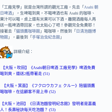
「工廠見學」就是台灣所謂的觀光工廠，先去「
Asahi 朝
日啤酒
」，生啤喝到爽，不喝啤酒也有 Asahi 的咖啡、
果汁可以喝，桌上還有米果可以下酒，離開酒廠每人再
送一瓶啤酒帶回家，也太貼心了吧！參觀完全免費耶！
接著去「
貓頭鷹咖啡館
」喝咖啡，然後到「
日清泡麵博
物館
」，最後到「
手塚治虫紀念館
」
詳細介紹：
【大阪。吹田】《Asahi朝日啤酒 工廠見學》啤酒免費
喝到爽，還送2瓶帶著走 (51)
【大阪。箕面】《フクロウカフェ クルー》陪貓頭鷹
喝咖啡，在這顧客不是上帝 (52)
【大阪。池田】《日清泡麵發明紀念館》發明者是嘉義
人！長壽秘訣每天吃泡麵？ (53)