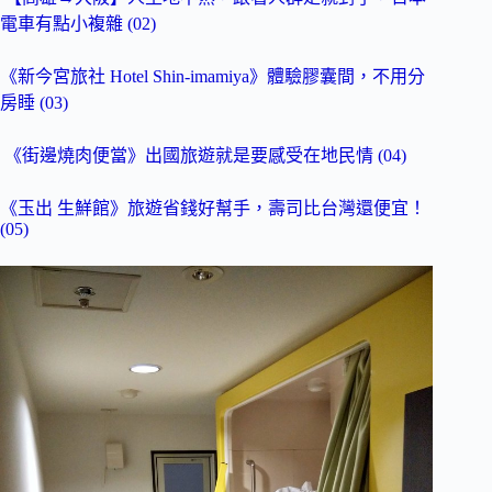
電車有點小複雜 (02)
《新今宮旅社 Hotel Shin-imamiya》體驗膠囊間，不用分
房睡 (03)
《街邊燒肉便當》出國旅遊就是要感受在地民情 (04)
《玉出 生鮮館》旅遊省錢好幫手，壽司比台灣還便宜！
(05)