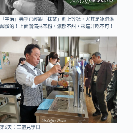
「宇治」幾乎已經跟「抹茶」劃上等號，尤其是冰淇淋
超讚的！上面灑滿抹茶粉，濃郁不甜，來這非吃不可！
第6天
：
工廠見學日