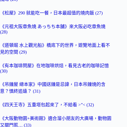
《松屋》290 就能吃一餐，日本最超值的燒肉飯 (27)
《元祖大阪章魚燒 あっちち本舗》來大阪必吃章魚燒
(28)
《道頓堀 水上觀光船》橋底下的世界，遊覽地面上看不
見的空間 (29)
《有本珈琲問屋》在地咖啡烘焙，看見古老的咖啡記憶
(30)
《吊鐘屋 總本家》中國送鐘是忌諱，日本吊鐘燒的含
意？慎終追遠？ (31)
《四天王寺》五重塔包起來了，不給看 >”< (32)
《大阪動物園+美術館》適合溜小朋友的大廣場，動物園
又關門惹… (33)