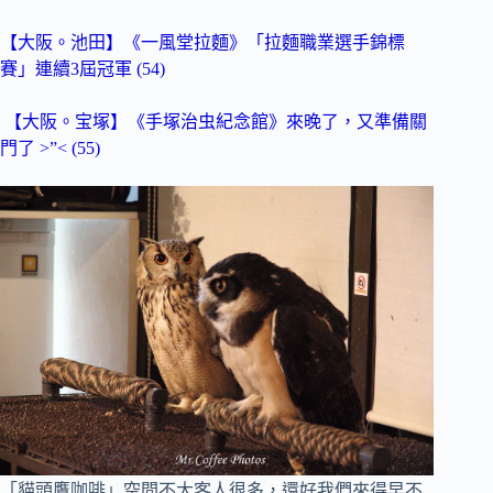
【大阪。池田】《一風堂拉麵》「拉麵職業選手錦標
賽」連續3屆冠軍 (54)
【大阪。宝塚】《手塚治虫紀念館》來晚了，又準備關
門了 >”< (55)
「貓頭鷹咖啡」空間不大客人很多，還好我們來得早不