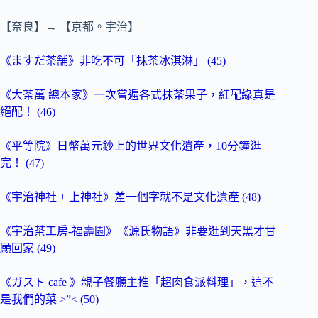
【奈良】→ 【京都。宇治】
《ますだ茶舗》非吃不可「抹茶冰淇淋」 (45)
《大茶萬 總本家》一次嘗遍各式抹茶果子，紅配綠真是
絕配！ (46)
《平等院》日幣萬元鈔上的世界文化遺產，10分鐘逛
完！ (47)
《宇治神社 + 上神社》差一個字就不是文化遺產 (48)
《宇治茶工房-福壽園》《源氏物語》非要逛到天黑才甘
願回家 (49)
《ガスト cafe 》親子餐廳主推「超肉食派料理」，這不
是我們的菜 >”< (50)