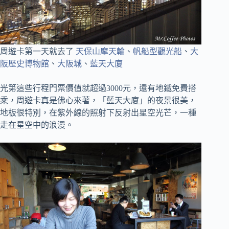
周遊卡第一天就去了
天保山摩天輪
、
帆船型觀光船
、
大
阪歷史博物館
、
大阪城
、
藍天大廈
光第這些行程門票價值就超過3000元，還有地鐵免費搭
乘，周遊卡真是佛心來著，「藍天大廈」的夜景很美，
地板很特別，在紫外線的照射下反射出星空光芒，一種
走在星空中的浪漫。