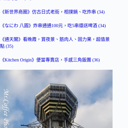
《新世界商圈》仿古日式老街，相撲鍋、吃炸串 (34)
《なにわ 八圓》炸串通通100元，吃5串還送啤酒 (34)
《通天閣》看晚霞，賞夜景、筋肉人、固力果，超值景
點 (35)
《Kitchen Origin》便當專賣店，手感三角飯團 (36)