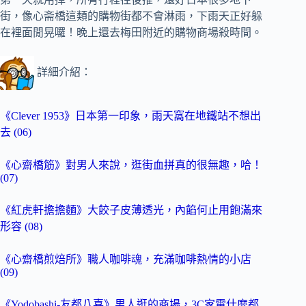
街，像心斋橋這類的購物街都不會淋雨，下雨天正好躲
在裡面閒晃囉！晚上還去梅田附近的購物商場殺時間。
詳細介紹：
《Clever 1953》日本第一印象，雨天窩在地鐵站不想出
去 (06)
《心齋橋筋》對男人來說，逛街血拼真的很無趣，哈！
(07)
《紅虎軒擔擔麵》大餃子皮薄透光，內餡何止用飽滿來
形容 (08)
《心齋橋煎焙所》職人咖啡魂，充滿咖啡熱情的小店
(09)
《Yodobashi-友都八喜》男人逛的商場，3C家電什麼都