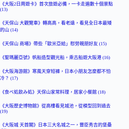
《大阪2日周遊卡》首次旅遊必備，一卡走遍數十個景點
(13)
《天保山 大觀覽車》轉高高，看老遠，看見全日本最矮
的山 (14)
《天保山 商場》帶些「歐米亞給」慰勞親朋好友 (15)
《聖瑪麗亞號》帆船造型觀光船，乘古船遊大阪港 (16)
《大阪海游館》寒風天穿短褲，日本小朋友怎麼都不怕
冷？ (17)
《食べ処飲み処》天保山家常料理，居家小餐館 (18)
《大阪歷史博物館》從高樓看見城池，從模型回到過去
(19)
《大阪城 天首閣》日本三大名城之一，豐臣秀吉的堡壘