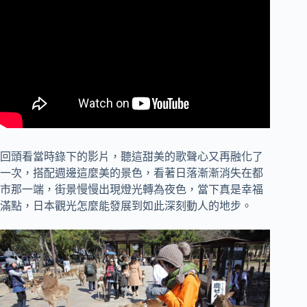
回頭看當時錄下的影片，聽這甜美的歌聲心又再融化了
一次，搭配週邊這麼美的景色，看著日落漸漸消失在都
市那一端，街景慢慢出現燈光轉為夜色，當下真是幸福
滿點，日本觀光怎麼能發展到如此深刻動人的地步。