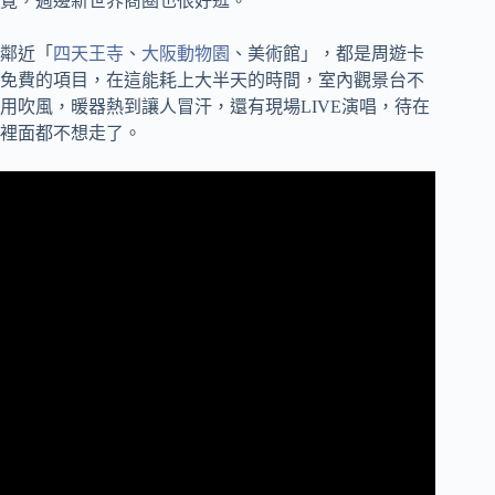
覽，週邊新世界商圈也很好逛。
鄰近「
四天王寺
、
大阪動物園
、美術館」，都是周遊卡
免費的項目，在這能耗上大半天的時間，室內觀景台不
用吹風，暖器熱到讓人冒汗，還有現場LIVE演唱，待在
裡面都不想走了。