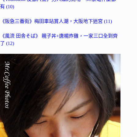
有 (10)
《阪急三番街》梅田車站賞人潮，大阪地下迷宮 (11)
《風流 田舎そば》 親子丼+唐楊炸雞，一家三口全到齊
了 (12)