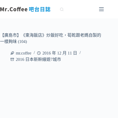
跳
至
主
要
內
容
【廣島市】《東海飯店》炒飯好吃，筍乾跟老媽自製的
一樣夠味 (104)
mr.coffee
2016 年 12 月 11 日
2016 日本新幹線遊7城市