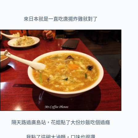
來日本就是一直吃
唐揚炸雞就對了
隔天路過廣島站，花姐點了大份炒飯吃個過癮
我點了這碗大滷麵，口味也很讚