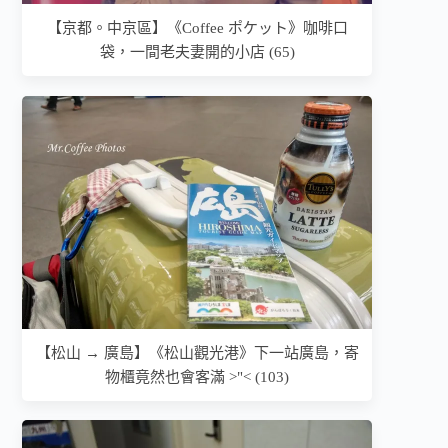
【京都。中京區】《Coffee ポケット》咖啡口
袋，一間老夫妻開的小店 (65)
【松山 → 廣島】《松山觀光港》下一站廣島，寄
物櫃竟然也會客滿 >"< (103)