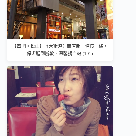
【四國。松山】《大街道》商店街一條接一條，
保證逛到腿軟，溫馨捐血站 (101)