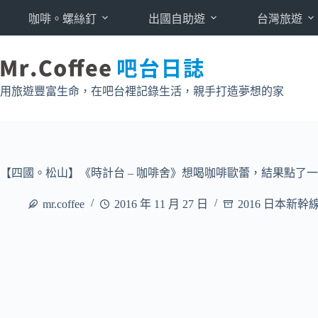
跳
咖啡。螺絲釘
出國自助遊
台灣旅遊
至
主
要
內
用旅遊豐富生命，在吧台裡記錄生活，親手打造夢想的家
容
【四國。松山】《時計台 – 咖啡舍》想喝咖啡歐蕾，結果點了一杯熱牛
mr.coffee
2016 年 11 月 27 日
2016 日本新幹