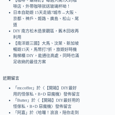
【咖啡。螺絲釘】每週只開3天的咖
啡店，外帶咖啡就送玻璃杯呦！
日本自助遊 15天走過7城市→大阪、
京都、神戶、姬路、廣島、松山、尾
道
DIY 南方松木造景觀區，舊木回收再
利用
【南洋遊三國】大馬、汶萊、新加坡
暢遊15天，馬幣打7折，旅遊好時機
階梯櫃 DIY，能通往高處，同時也滿
足收納的最佳方案
近期留言
「
mr.coffee
」於〈
【開箱】DIY最好
用的怪傢私，B+D 惡魔機
〉發佈留言
「
Butter
」於〈
【開箱】DIY最好用的
怪傢私，B+D 惡魔機
〉發佈留言
「
阿嘉
」於〈
哈囉！浪浪，陪你走到