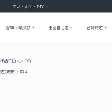
生活、木工、DIY
咖啡。螺絲釘
出國自助遊
台灣旅遊
奶 >_< (97)
線遊7城市
4