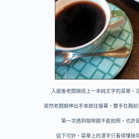
入座後老闆娘送上一本純文字的菜單，
突然老闆娘伸出手來遮住螢幕，雙手在胸前
第一次遇到咖啡館不能拍照，也許
這下可好，菜單上的漢字只看得懂抹