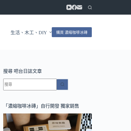
購買 濃縮咖啡冰磚
生活、木工、DIY
搜尋 吧台日誌文章
找
不
到
符
「濃縮咖啡冰磚」自行開發 獨家銷售
合
條
件