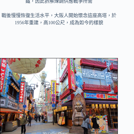
鐵，因此拆解煉鋼供應戰爭所需
戰後慢慢恢復生活水平，大阪人開始懷念這座高塔，於
1956年重建，高100公尺，成為如今的樣貌