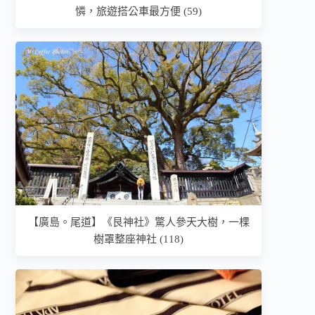
憐，旅遊搭公車最方便 (59)
【廣島。尾道】《艮神社》驚人參天大樹，一棵
樹罩整座神社 (118)