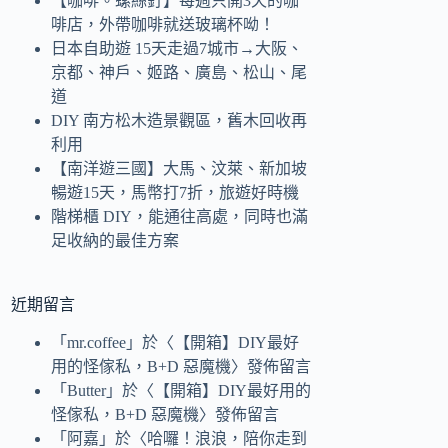
【咖啡。螺絲釘】每週只開3天的咖
啡店，外帶咖啡就送玻璃杯呦！
日本自助遊 15天走過7城市→大阪、
京都、神戶、姬路、廣島、松山、尾
道
DIY 南方松木造景觀區，舊木回收再
利用
【南洋遊三國】大馬、汶萊、新加坡
暢遊15天，馬幣打7折，旅遊好時機
階梯櫃 DIY，能通往高處，同時也滿
足收納的最佳方案
近期留言
「
mr.coffee
」於〈
【開箱】DIY最好
用的怪傢私，B+D 惡魔機
〉發佈留言
「
Butter
」於〈
【開箱】DIY最好用的
怪傢私，B+D 惡魔機
〉發佈留言
「
阿嘉
」於〈
哈囉！浪浪，陪你走到