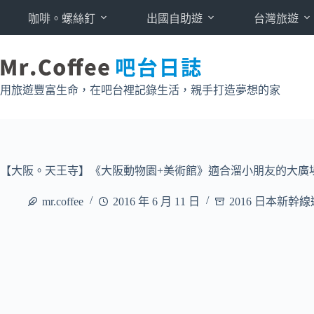
跳
咖啡。螺絲釘
出國自助遊
台灣旅遊
至
主
要
內
用旅遊豐富生命，在吧台裡記錄生活，親手打造夢想的家
容
【大阪。天王寺】《大阪動物園+美術館》適合溜小朋友的大廣場 (
mr.coffee
2016 年 6 月 11 日
2016 日本新幹