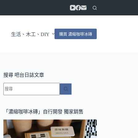
購買 濃縮咖啡冰磚
生活、木工、DIY
搜尋 吧台日誌文章
找
不
到
符
「濃縮咖啡冰磚」自行開發 獨家銷售
合
條
件