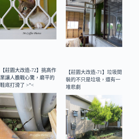
【莊園大改造-72】挑高作
【莊園大改造-71】垃圾間
業讓人膽戰心驚，磨平的
裝的不只是垃圾，還有一
鞋底打滑了 >”<
堆悲劇