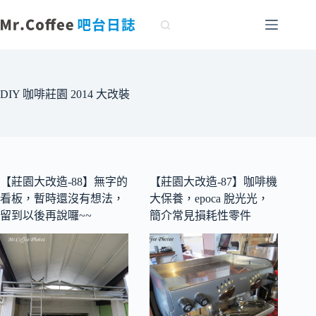
跳
至
主
要
內
容
DIY 咖啡莊園 2014 大改裝
【莊園大改造-88】無字的
【莊園大改造-87】咖啡機
看板，暫時還沒有想法，
大保養，epoca 脫光光，
留到以後再說囉~~
簡介常見損耗性零件