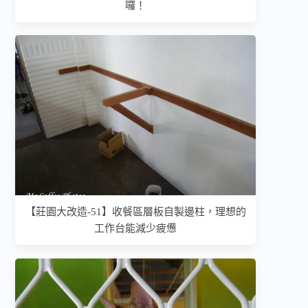
囉！
【莊園大改造-51】收餐區層板自製邊柱，理想的
工作台能減少疲憊