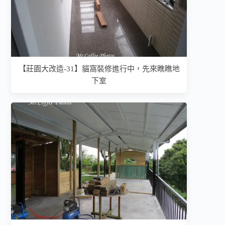
【莊園大改造-31】貓窩裝修進行中，先來瞧瞧地
下室