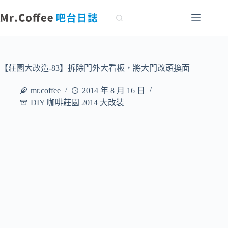
跳
至
主
要
內
容
【莊園大改造-83】拆除門外大看板，將大門改頭換面
mr.coffee
2014 年 8 月 16 日
DIY 咖啡莊園 2014 大改裝