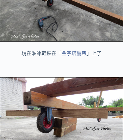
現在溜冰鞋裝在「
金字塔鷹架
」上了