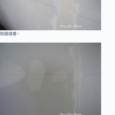
隙縫填補。