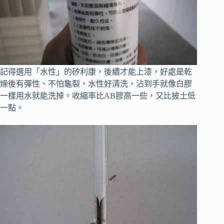
記得選用「水性」的矽利康，後續才能上漆，
好處是乾
燥後有彈性、不怕龜裂，水性好清洗，沾到手就像白膠
一樣用水就能洗掉。收縮率比AB膠高一些，又比披土低
一點。