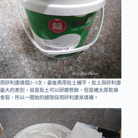
用矽利康填個2~3次，最後再用批土補平，
批土與矽利康
最大的差別，就是批土可以研磨修飾，但是補太厚乾燥
會裂，所以一開始的縫隙採用矽利康來填補。