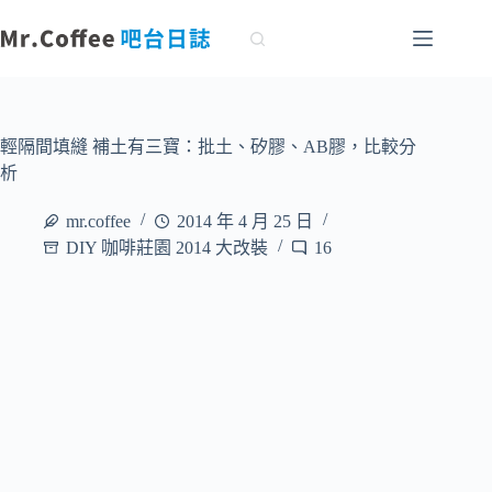
跳
至
主
要
內
容
輕隔間填縫 補土有三寶：批土、矽膠、AB膠，比較分
析
mr.coffee
2014 年 4 月 25 日
DIY 咖啡莊園 2014 大改裝
16