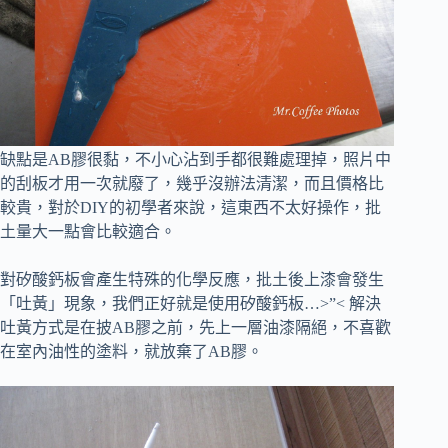
缺點是AB膠很黏，不小心沾到手都很難處理掉，
照片中
的刮板才用一次就廢了，幾乎沒辦法清潔，而且價格比
較貴，對於DIY的初學者來說，這東西不太好操作，批
土量大一點會比較適合。
對矽酸鈣板會產生特殊的化學反應，批土後上漆會發生
「吐黃」現象，我們正好就是使用
矽酸鈣板…>”<
解決
吐黃方式是在披AB膠之前，先上一層油漆隔絕，不喜歡
在室內油性的塗料，就放棄了AB膠
。