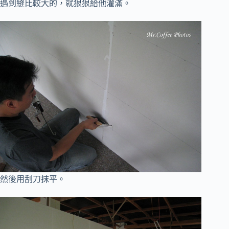
遇到縫比較大的，就狠狠給他灌滿。
然後用刮刀抹平。