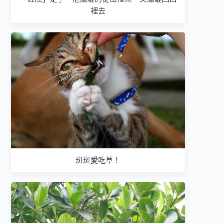
裡去
斑斑愛吃草！