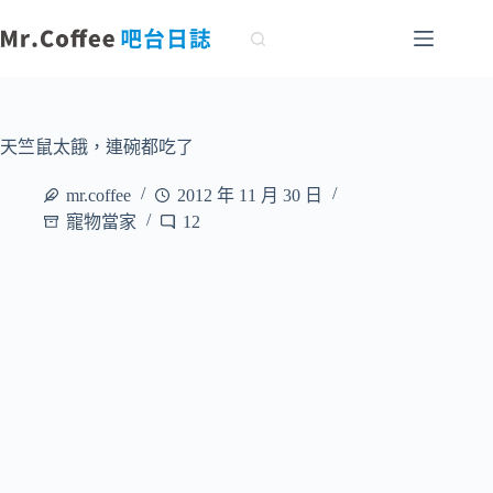
跳
至
主
要
內
容
天竺鼠太餓，連碗都吃了
mr.coffee
2012 年 11 月 30 日
寵物當家
12