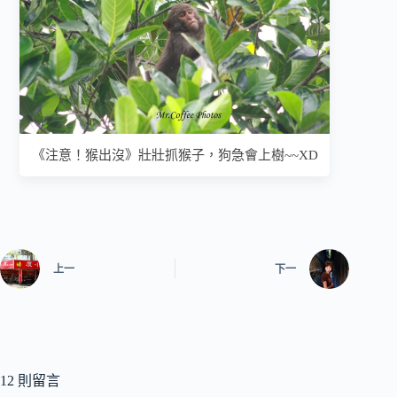
《注意！猴出沒》壯壯抓猴子，狗急會上樹~~XD
上一
下一
12 則留言