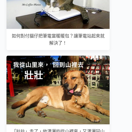
如何對付貓仔把筆電當暖暖包？讓筆電站起來就
解決了！
「壯壯」走了，他瀟灑的從山裡來，又瀟灑回山