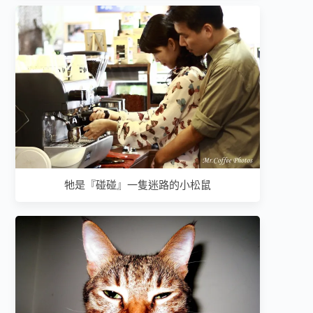
牠是『碰碰』一隻迷路的小松鼠