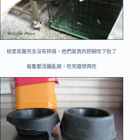
檢查底盤完全沒有碎屑，他們是真的把碗吃下肚了
每隻都活蹦亂跳，吃完還想再吃