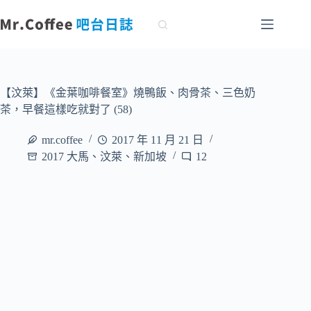
跳
至
主
要
內
容
【汶萊】《金葉咖啡餐室》燒鴨飯、肉骨茶、三色奶
茶，早餐這樣吃就對了 (58)
mr.coffee
2017 年 11 月 21 日
2017 大馬、汶萊、新加坡
12