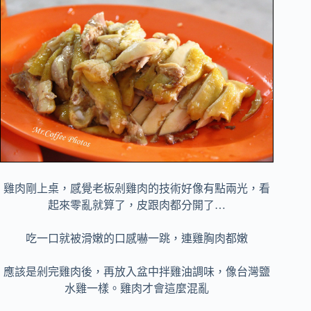
雞肉剛上桌，感覺老板剁雞肉的技術好像有點兩光，看
起來零亂就算了，皮跟肉都分開了…
吃一口就被滑嫩的口感嚇一跳，連雞胸肉都嫩
應該是剁完雞肉後，再放入盆中拌雞油調味，像台灣鹽
水雞一樣。雞肉才會這麼混亂