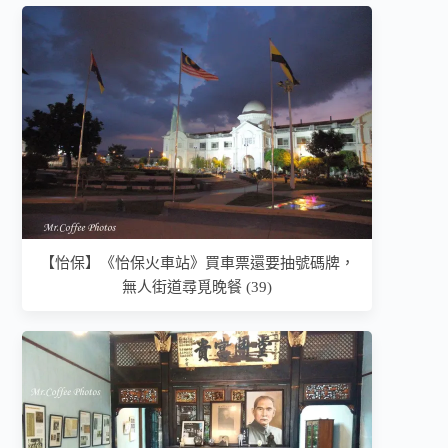
【怡保】《怡保火車站》買車票還要抽號碼牌，
無人街道尋覓晚餐 (39)