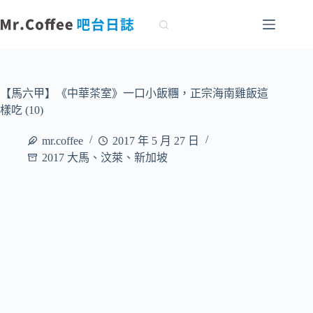
跳
至
主
要
內
容
【馬六甲】《中華茶室》一口小飯糰，正宗海南雞飯這
樣吃 (10)
mr.coffee
2017 年 5 月 27 日
2017 大馬、汶萊、新加坡