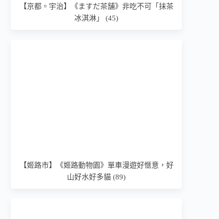
【京都。宇治】《ますだ茶舗》非吃不可「抹茶
冰淇淋」 (45)
【姬路市】《姬路動物園》單車漫遊好愜意，好
山好水好多貓 (89)