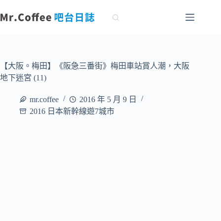
跳
至
主
要
內
容
【大阪。梅田】《阪急三番街》梅田車站賞人潮，大阪
地下迷宮 (11)
mr.coffee
2016 年 5 月 9 日
2016 日本新幹線遊7城市