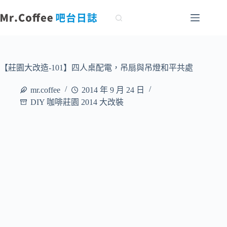
跳
至
主
要
內
容
【莊園大改造-101】四人桌配電，吊扇與吊燈和平共處
mr.coffee
2014 年 9 月 24 日
DIY 咖啡莊園 2014 大改裝