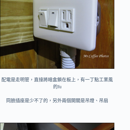
配電是走明管，直接將暗盒鎖在板上，有一丁點工業風
的fu
冏臉插座是少不了的，另外兩個開關是吊燈、吊扇