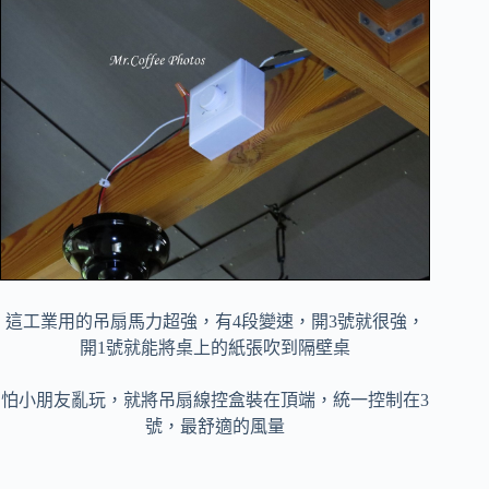
這工業用的吊扇馬力超強，有4段變速，開3號就很強，
開1號就能將桌上的紙張吹到隔壁桌
怕小朋友亂玩，就將吊扇線控盒裝在頂端，統一控制在3
號，最舒適的風量