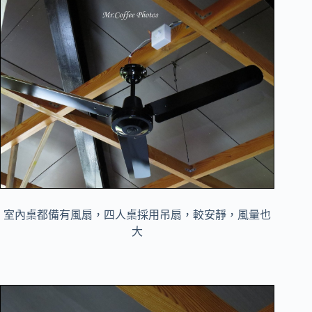
室內桌都備有風扇，四人桌採用吊扇，較安靜，風量也
大