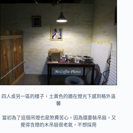
四人桌另一區的樣子，土黃色的牆在燈光下感到格外溫
馨
當初為了這個吊燈也是煞費苦心，因為還要裝吊扇，又
覺得含燈的木吊扇很老氣，不想採用