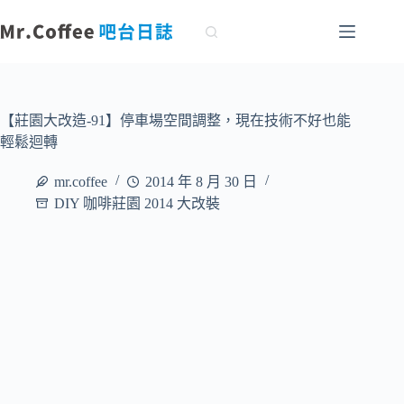
跳
至
主
要
內
容
【莊園大改造-91】停車場空間調整，現在技術不好也能
輕鬆迴轉
mr.coffee
2014 年 8 月 30 日
DIY 咖啡莊園 2014 大改裝