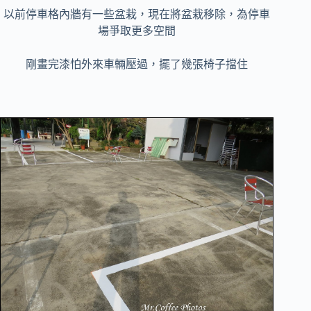
以前停車格內牆有一些盆栽，現在將盆栽移除，為停車
場爭取更多空間
剛畫完漆怕外來車輛壓過，擺了幾張椅子擋住