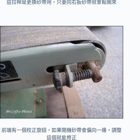
這拉桿是更換砂帶用，只要向右扳砂帶就會鬆開來
前端有一個校正旋鈕，如果開機砂帶會偏向一邊，調整
這個就能修正