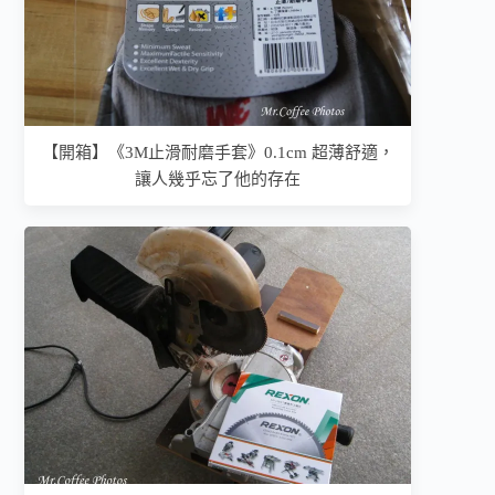
【開箱】《3M止滑耐磨手套》0.1cm 超薄舒適，
讓人幾乎忘了他的存在