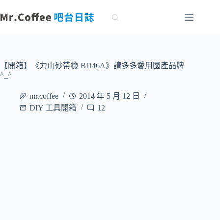
跳
至
主
要
內
容
【開箱】《力山砂帶機 BD46A》請多多愛用國產品牌
^_^
mr.coffee
2014 年 5 月 12 日
DIY 工具開箱
12