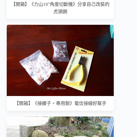
【開箱】《力山10"角度切斷機》分享自己改裝的
虎頭鍘
【開箱】《接續子 + 專用鉗》電信接線好幫手