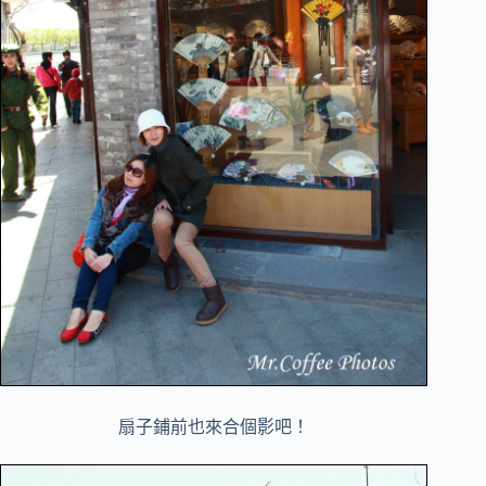
扇子鋪前也來合個影吧！