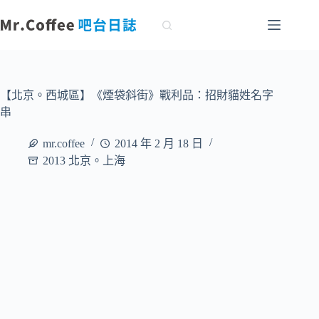
跳
至
主
要
內
容
【北京。西城區】《煙袋斜街》戰利品：招財貓姓名字
串
mr.coffee
2014 年 2 月 18 日
2013 北京。上海