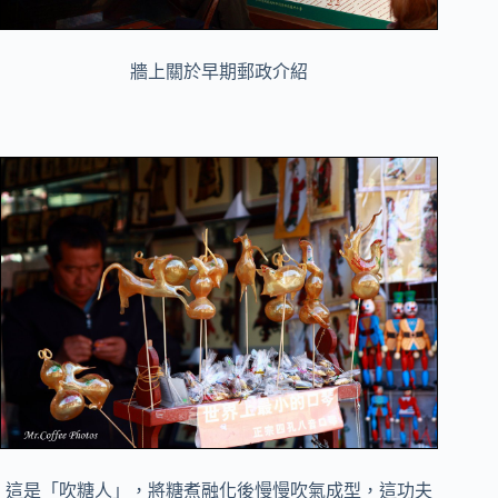
牆上關於早期郵政介紹
這是「吹糖人」，將糖煮融化後慢慢吹氣成型，這功夫