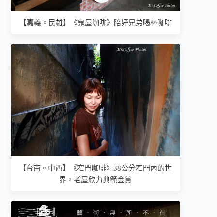
【嘉義。民雄】《鬼屋咖啡》陪好兄弟喝杯咖啡
【台南。中西】《窄門咖啡》38公分窄門內的世
界，老屋欣力典範金賞