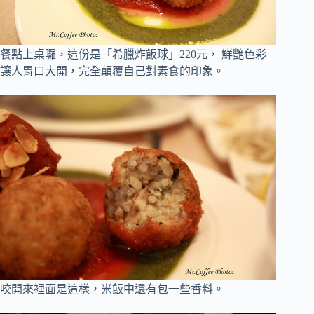
餐點上桌囉，這份是「希臘炸飯球」220元
，
鮮艷色彩
讓人胃口大開，完全顛覆自己對素食的印象
。
咬開來裡面是這樣，米飯中還有包一些香料
。