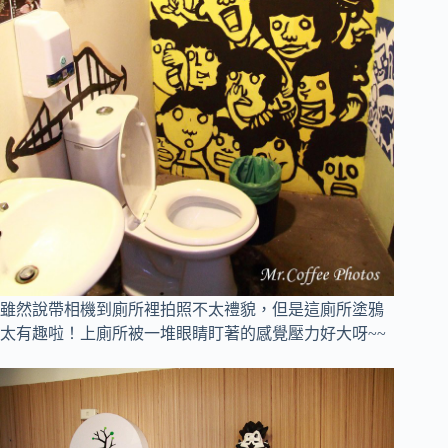
雖然說帶相機到廁所裡拍照不太禮貌，但是這廁所塗鴉
太有趣啦！上廁所被一堆眼睛盯著的感覺壓力好大呀~~