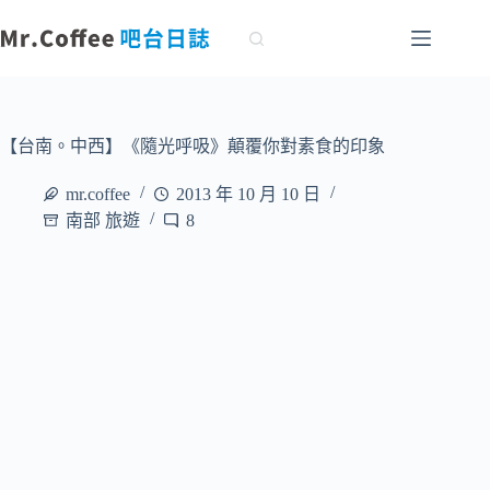
跳
至
主
要
內
容
【台南。中西】《隨光呼吸》顛覆你對素食的印象
mr.coffee
2013 年 10 月 10 日
南部 旅遊
8