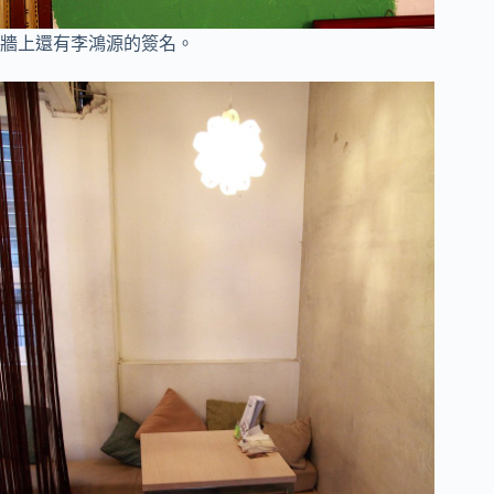
牆上還有李鴻源的簽名
。