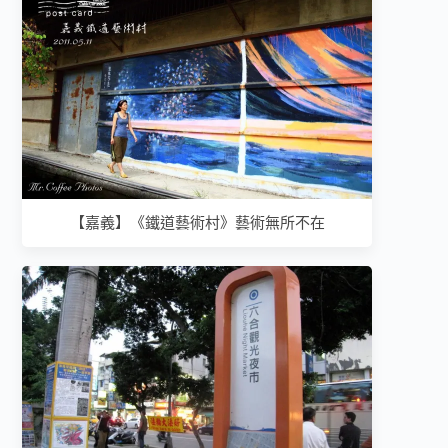
【嘉義】《鐵道藝術村》藝術無所不在