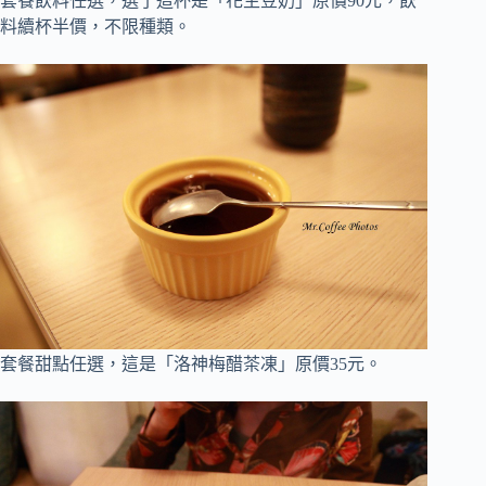
套餐飲料任選，選了這杯是「花生豆奶」原價90元
，
飲
料續杯半價，不限種類
。
套餐甜點任選，這是「洛神梅醋茶凍」原價35元
。