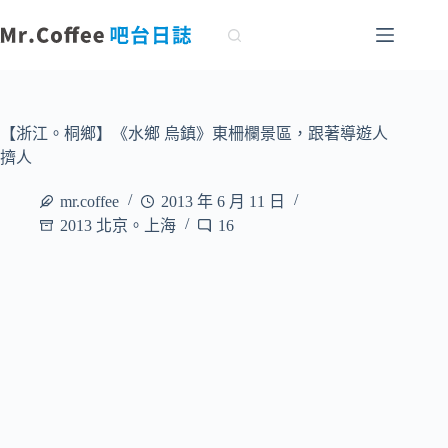
跳
至
主
要
內
容
【浙江。桐鄉】《水鄉 烏鎮》東柵欄景區，跟著導遊人
擠人
mr.coffee
2013 年 6 月 11 日
2013 北京。上海
16