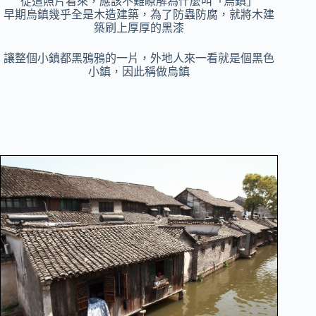
從這照片看來，應該不難瞭解為什麼叫「烏鎮」
早期烏鎮幾乎全是木造建築，為了防蟲防腐，就將木建
築刷上厚厚的黑漆
讓整個小鎮都黑鴉鴉的一片，外地人來一看就是個黑色
小鎮，因此稱做烏鎮