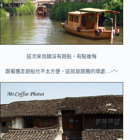
這次來烏鎮沒有遊船，有點後悔
跟著團走遊船也不太方便，這就是跟團的壞處…>”<