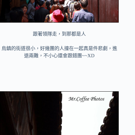
跟著領隊走，到那都是人
烏鎮的街道很小，好幾團的人撞在一起真是件悲劇，進
退兩難，不小心還會跟錯團~~XD