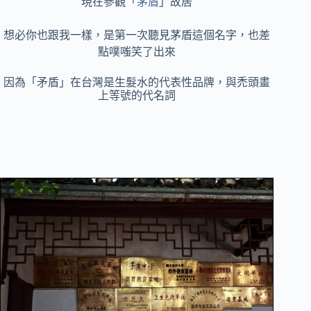
現在參觀「
茅盾
」故居
想必你也跟我一樣，是第一次聽見茅盾這個名字，也差
點噗嗤笑了出來
因為「矛盾」在台灣是生髮水的代表性品牌，與禿頭畫
上等號的代名詞