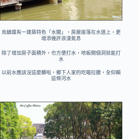
烏鎮還有一
建築
特色「水閣」，房屋座落在水道上，更
增添幾許浪漫氣息
除了增加房子面積外，也方便打水，
地板開個洞就能打
水
以前水應該沒這麼髒啦，鄉下人家的吃喝拉撒，全仰賴
這條河水