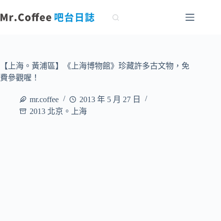
跳
至
主
要
內
容
【上海。黃浦區】《上海博物館》珍藏許多古文物，免
費參觀喔！
mr.coffee
2013 年 5 月 27 日
2013 北京。上海