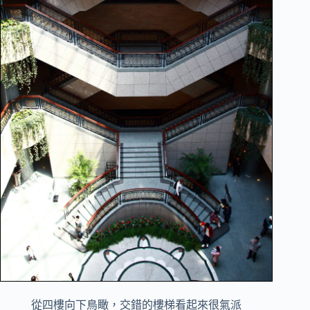
從四樓向下鳥瞰，交錯的樓梯看起來很氣派