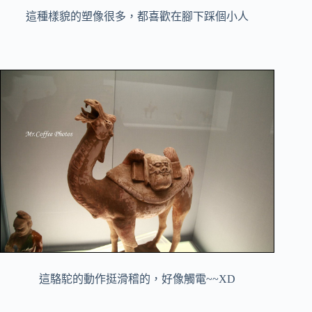
這種樣貌的塑像很多，都喜歡在腳下踩個小人
這駱駝的動作挺滑稽的，好像觸電~~XD