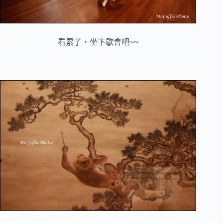
看累了，坐下歇會吧~~