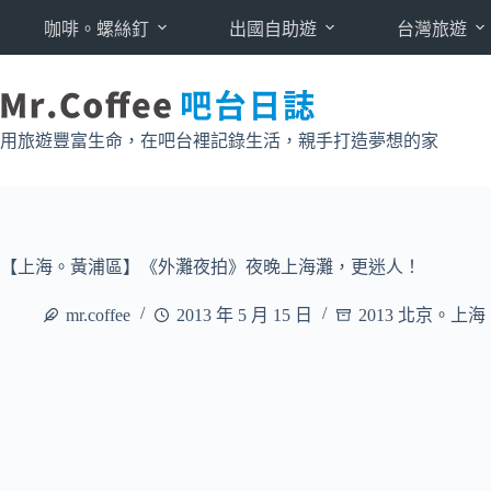
跳
咖啡。螺絲釘
出國自助遊
台灣旅遊
至
主
要
內
用旅遊豐富生命，在吧台裡記錄生活，親手打造夢想的家
容
【上海。黃浦區】《外灘夜拍》夜晚上海灘，更迷人！
mr.coffee
2013 年 5 月 15 日
2013 北京。上海