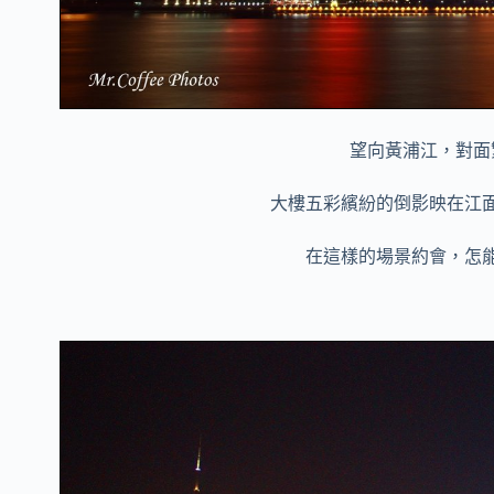
望向黃浦江，對面
大樓五彩繽紛的倒影映在江
在這樣的場景約會，怎