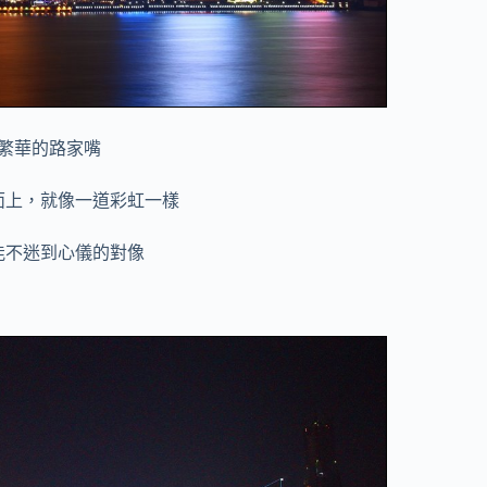
繁華的路家嘴
面上，就像一道彩虹一樣
能不迷到心儀的對像