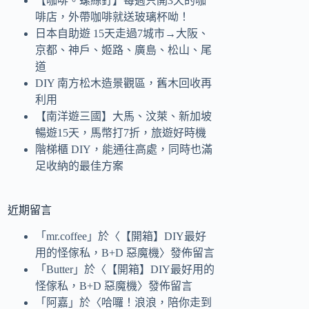
【咖啡。螺絲釘】每週只開3天的咖
啡店，外帶咖啡就送玻璃杯呦！
日本自助遊 15天走過7城市→大阪、
京都、神戶、姬路、廣島、松山、尾
道
DIY 南方松木造景觀區，舊木回收再
利用
【南洋遊三國】大馬、汶萊、新加坡
暢遊15天，馬幣打7折，旅遊好時機
階梯櫃 DIY，能通往高處，同時也滿
足收納的最佳方案
近期留言
「
mr.coffee
」於〈
【開箱】DIY最好
用的怪傢私，B+D 惡魔機
〉發佈留言
「
Butter
」於〈
【開箱】DIY最好用的
怪傢私，B+D 惡魔機
〉發佈留言
「
阿嘉
」於〈
哈囉！浪浪，陪你走到