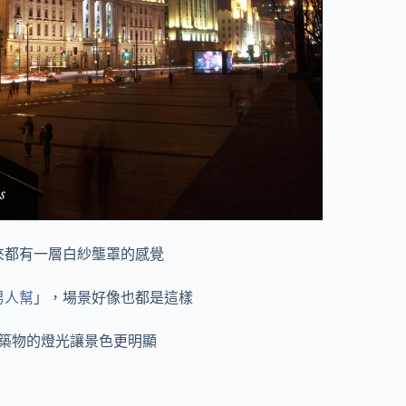
來都有一層白紗壟罩的感覺
男人幫
」，場景好像也都是這樣
築物的燈光讓景色更明顯