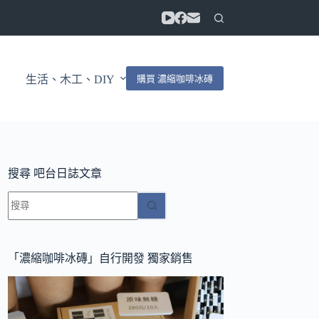
購買 濃縮咖啡冰磚
生活、木工、DIY
搜尋 吧台日誌文章
找
不
到
符
「濃縮咖啡冰磚」自行開發 獨家銷售
合
條
件