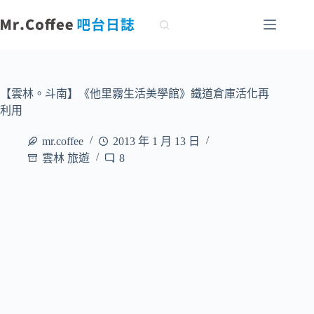
跳
至
主
要
內
容
【雲林。斗南】《他里霧生活美學館》鐵道倉庫活化再
利用
mr.coffee
2013 年 1 月 13 日
雲林 旅遊
8