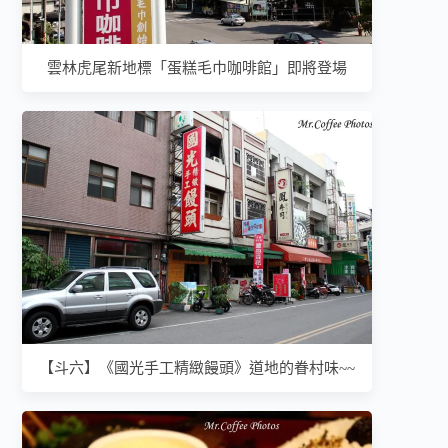
雲林虎尾新地標「蛋糕毛巾咖啡館」即將登場
【斗六】《國光手工精緻饅頭》道地的眷村味~~