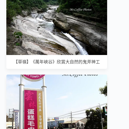
【草嶺】《萬年峽谷》欣賞大自然的鬼斧神工