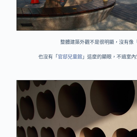
整體建築外觀不是很明顯，沒有像
也沒有「
官邸兒童館
」這麼的顯眼，不過室內