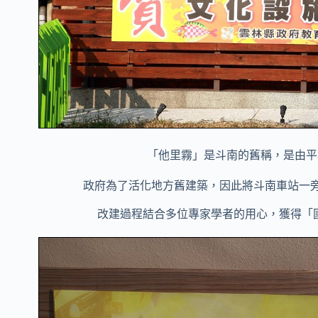
「他里霧」是斗南的舊稱，
是由平
政府為了活化地方舊建築，因此將斗南車站一
改建過程結合多位專家學者的用心，獲得「