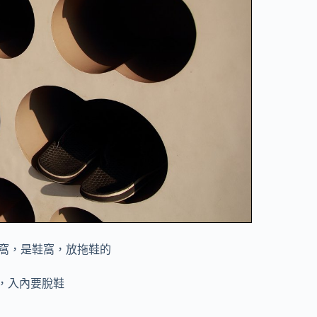
窩，是鞋窩，放拖鞋的
，入內要脫鞋