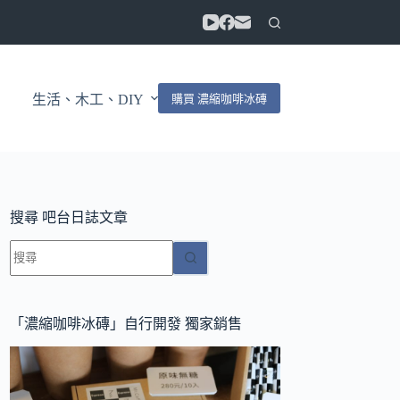
購買 濃縮咖啡冰磚
生活、木工、DIY
搜尋 吧台日誌文章
找
不
到
符
「濃縮咖啡冰磚」自行開發 獨家銷售
合
條
件