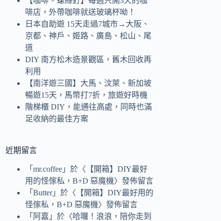
【咖啡。螺絲釘】每週只開3天的咖
啡店，外帶咖啡就送玻璃杯呦！
日本自助遊 15天走過7城市→大阪、
京都、神戶、姬路、廣島、松山、尾
道
DIY 南方松木造景觀區，舊木回收再
利用
【南洋遊三國】大馬、汶萊、新加坡
暢遊15天，馬幣打7折，旅遊好時機
階梯櫃 DIY，能通往高處，同時也滿
足收納的最佳方案
近期留言
「
mr.coffee
」於〈
【開箱】DIY最好
用的怪傢私，B+D 惡魔機
〉發佈留言
「
Butter
」於〈
【開箱】DIY最好用的
怪傢私，B+D 惡魔機
〉發佈留言
「
阿嘉
」於〈
哈囉！浪浪，陪你走到