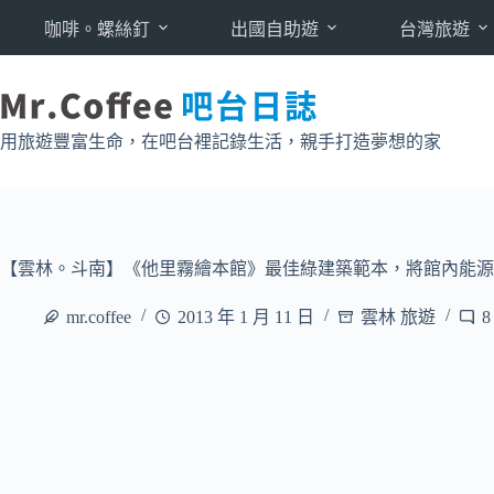
跳
咖啡。螺絲釘
出國自助遊
台灣旅遊
至
主
要
內
用旅遊豐富生命，在吧台裡記錄生活，親手打造夢想的家
容
【雲林。斗南】《他里霧繪本館》最佳綠建築範本，將館內能源
mr.coffee
2013 年 1 月 11 日
雲林 旅遊
8