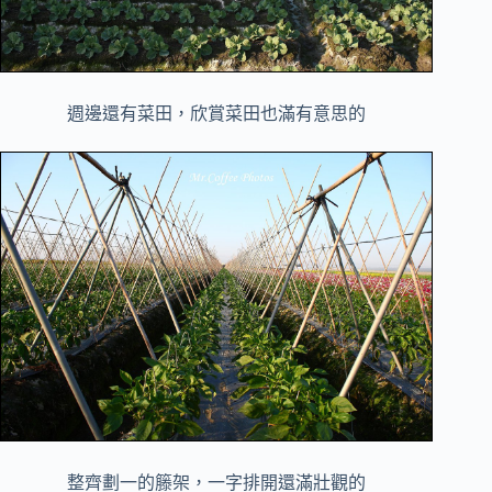
週邊還有菜田，欣賞菜田也滿有意思的
整齊劃一的籐架，一字排開還滿壯觀的