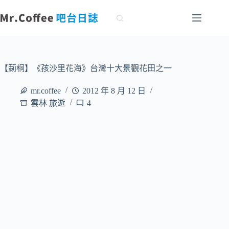
跳
至
主
要
內
容
【莿桐】《孩沙里花海》台灣十大景觀花田之一
mr.coffee
2012 年 8 月 12 日
雲林 旅遊
4