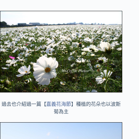
過去也介紹過一篇【
嘉義花海節
】種植的花朵也以波斯
菊為主