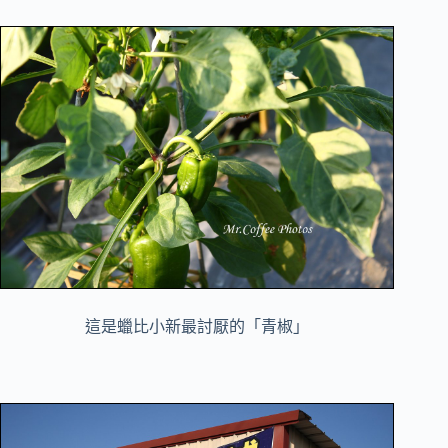
這是蠟比小新最討厭的「青椒」