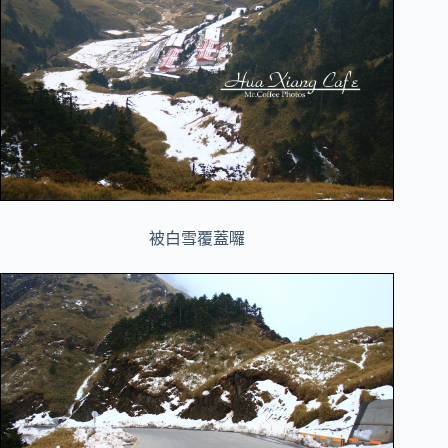
被白雪覆蓋囉