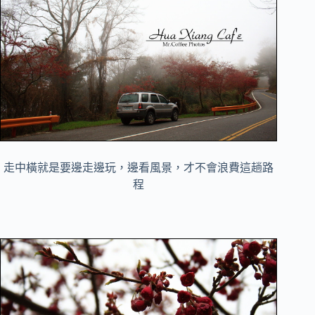
走中橫就是要邊走邊玩，邊看風景，才不會浪費這趟路
程