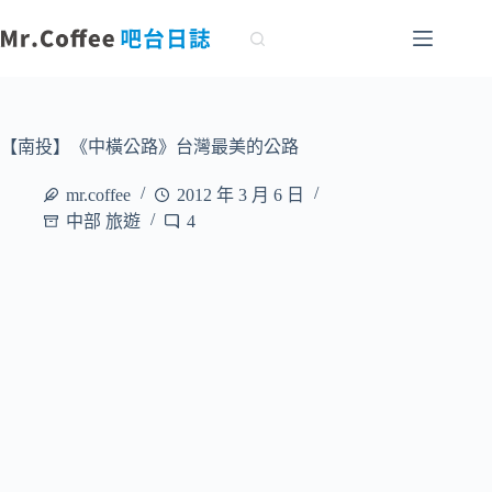
跳
至
主
要
內
容
【南投】《中橫公路》台灣最美的公路
mr.coffee
2012 年 3 月 6 日
中部 旅遊
4