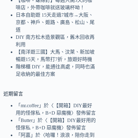
【咖啡。螺絲釘】每週只開3天的咖
啡店，外帶咖啡就送玻璃杯呦！
日本自助遊 15天走過7城市→大阪、
京都、神戶、姬路、廣島、松山、尾
道
DIY 南方松木造景觀區，舊木回收再
利用
【南洋遊三國】大馬、汶萊、新加坡
暢遊15天，馬幣打7折，旅遊好時機
階梯櫃 DIY，能通往高處，同時也滿
足收納的最佳方案
近期留言
「
mr.coffee
」於〈
【開箱】DIY最好
用的怪傢私，B+D 惡魔機
〉發佈留言
「
Butter
」於〈
【開箱】DIY最好用的
怪傢私，B+D 惡魔機
〉發佈留言
「
阿嘉
」於〈
哈囉！浪浪，陪你走到