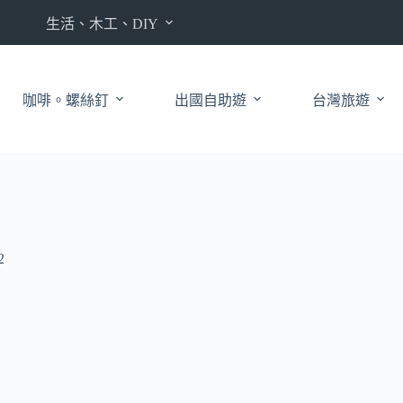
生活、木工、DIY
咖啡。螺絲釘
出國自助遊
台灣旅遊
2