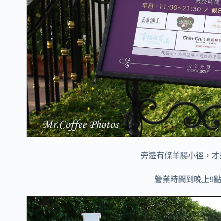
旁邊有條羊腸小徑，才
營業時間到晚上9