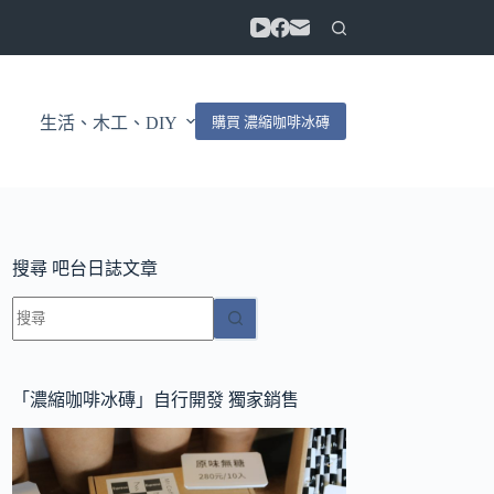
購買 濃縮咖啡冰磚
生活、木工、DIY
搜尋 吧台日誌文章
找
不
到
符
「濃縮咖啡冰磚」自行開發 獨家銷售
合
條
件