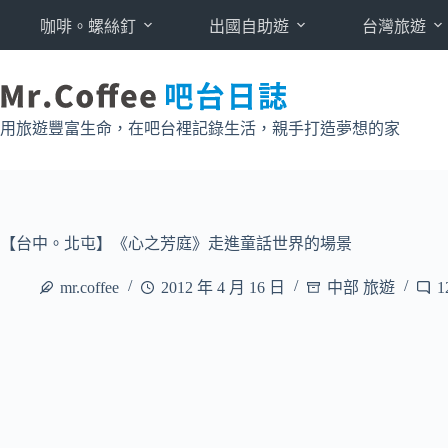
跳
咖啡。螺絲釘
出國自助遊
台灣旅遊
至
主
要
內
用旅遊豐富生命，在吧台裡記錄生活，親手打造夢想的家
容
【台中。北屯】《心之芳庭》走進童話世界的場景
mr.coffee
2012 年 4 月 16 日
中部 旅遊
1