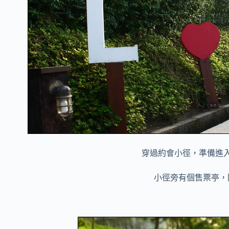
穿過約會小徑，準備進
小徑旁有個售票亭，