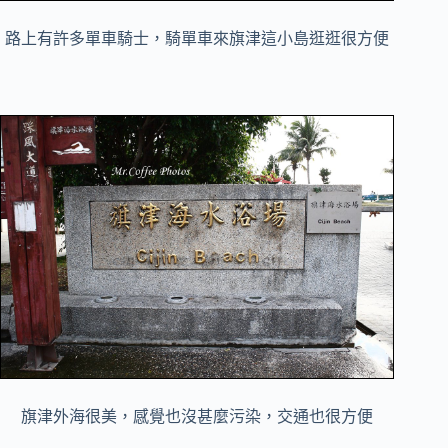
路上有許多單車騎士，騎單車來旗津這小島逛逛很方便
旗津外海很美，感覺也沒甚麼污染，交通也很方便