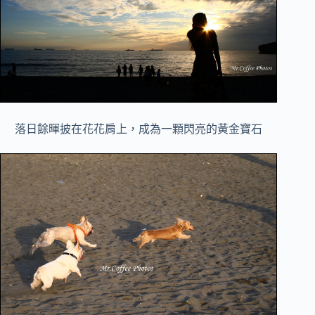
落日餘暉披在花花肩上，成為一顆閃亮的黃金寶石