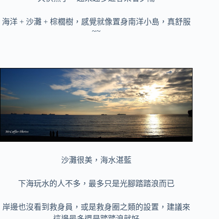
海洋 + 沙灘 + 棕櫚樹，感覺就像置身南洋小島，真舒服
~~
沙灘很美，海水湛藍
下海玩水的人不多，最多只是光腳踏踏浪而已
岸邊也沒看到救身員，或是救身圈之類的設置，建議來
這邊最多還是踏踏浪就好