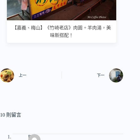
【嘉義、梅山】《竹崎老店》肉圓 + 羊肉湯，美
味新搭配！
上一
下一
10 則留言
Pony