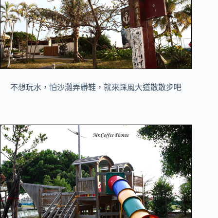
不想玩水，怕沙灘弄髒鞋，就來踩風大道散散步吧