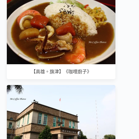
【高雄。旗津】《咖哩廚子》