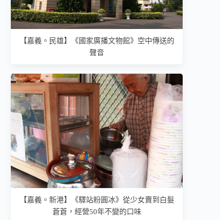
【嘉義。民雄】《國家廣播文物館》空中傳送的
聲音
【嘉義。新港】《驛站粉圓冰》從少女賣到白髮
蒼蒼，經營50年不變的口味