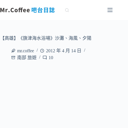
跳
至
主
要
內
容
【高雄】《旗津海水浴場》沙灘、海風、夕陽
mr.coffee
2012 年 4 月 14 日
南部 旅遊
10