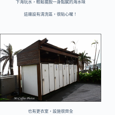
下海玩水，輕鬆擺脫一身黏膩的海水味
這邊設有清洗區，很貼心喔！
也有更衣室，設施很齊全