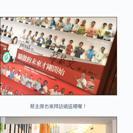
蔡主席也來拜訪過這裡喔！