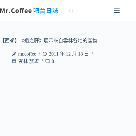
跳
至
主
要
內
容
【西螺】《道之驛》展示來自雲林各地的產物
mr.coffee
2011 年 12 月 18 日
雲林 旅遊
8