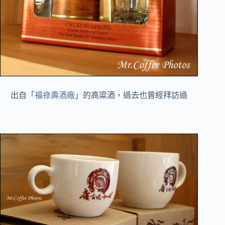
出自「
福祿壽酒廠
」的高粱酒，過去也曾經拜訪過