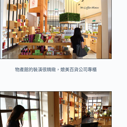
物產館的裝潢很精緻，媲美百貨公司專櫃