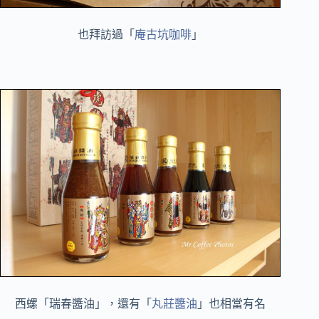
也拜訪過「
庵古坑咖啡
」
西螺「瑞春醬油」，還有「
丸莊醬油
」也相當有名