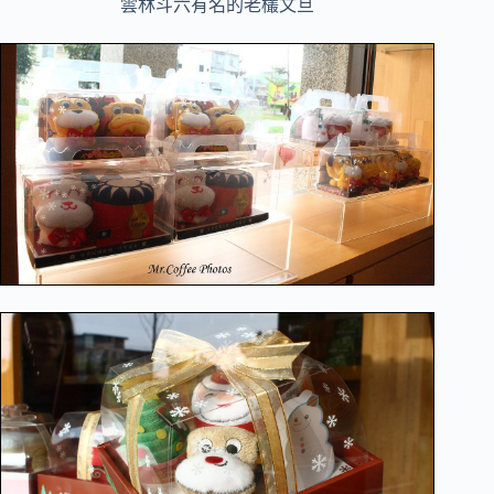
雲林斗六有名的老欉文旦