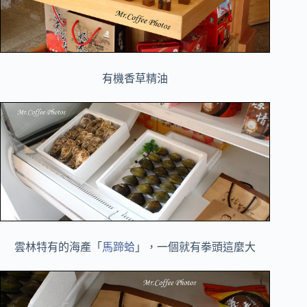
有機香草精油
雲林特有的海產「
馬蹄蛤
」，一個就有拳頭這麼大