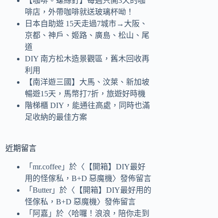
【咖啡。螺絲釘】每週只開3天的咖
啡店，外帶咖啡就送玻璃杯呦！
日本自助遊 15天走過7城市→大阪、
京都、神戶、姬路、廣島、松山、尾
道
DIY 南方松木造景觀區，舊木回收再
利用
【南洋遊三國】大馬、汶萊、新加坡
暢遊15天，馬幣打7折，旅遊好時機
階梯櫃 DIY，能通往高處，同時也滿
足收納的最佳方案
近期留言
「
mr.coffee
」於〈
【開箱】DIY最好
用的怪傢私，B+D 惡魔機
〉發佈留言
「
Butter
」於〈
【開箱】DIY最好用的
怪傢私，B+D 惡魔機
〉發佈留言
「
阿嘉
」於〈
哈囉！浪浪，陪你走到