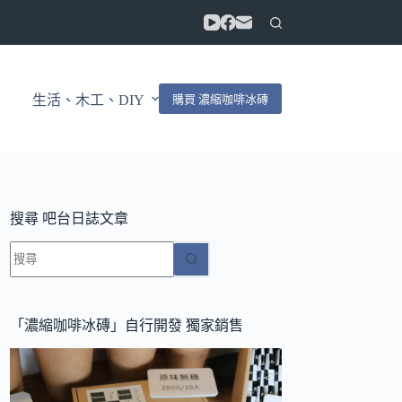
購買 濃縮咖啡冰磚
生活、木工、DIY
搜尋 吧台日誌文章
找
不
到
符
「濃縮咖啡冰磚」自行開發 獨家銷售
合
條
件