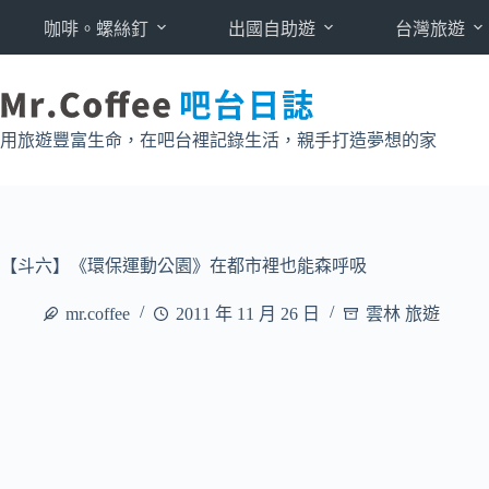
跳
咖啡。螺絲釘
出國自助遊
台灣旅遊
至
主
要
內
用旅遊豐富生命，在吧台裡記錄生活，親手打造夢想的家
容
【斗六】《環保運動公園》在都市裡也能森呼吸
mr.coffee
2011 年 11 月 26 日
雲林 旅遊