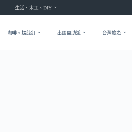
生活、木工、DIY
咖啡。螺絲釘
出國自助遊
台灣旅遊