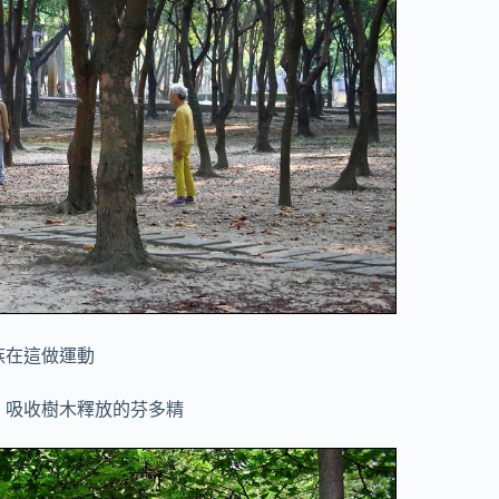
族在這做運動
，吸收樹木釋放的芬多精