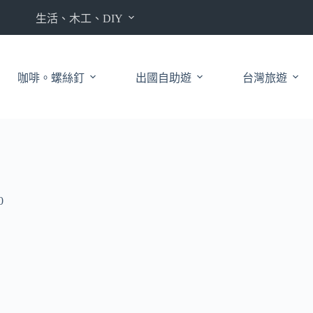
生活、木工、DIY
咖啡。螺絲釘
出國自助遊
台灣旅遊
0