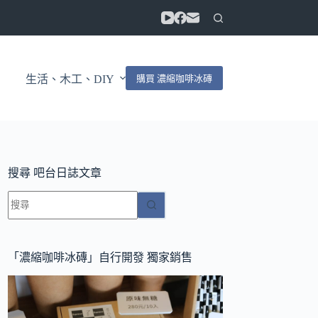
購買 濃縮咖啡冰磚
生活、木工、DIY
搜尋 吧台日誌文章
找
不
到
符
「濃縮咖啡冰磚」自行開發 獨家銷售
合
條
件