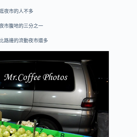
逛夜市的人不多
夜市腹地的三分之一
比路邊的流動夜市還多