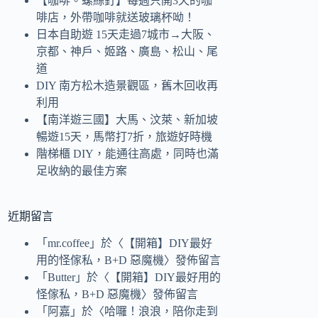
【咖啡。螺絲釘】每週只開3天的咖
啡店，外帶咖啡就送玻璃杯呦！
日本自助遊 15天走過7城市→大阪、
京都、神戶、姬路、廣島、松山、尾
道
DIY 南方松木造景觀區，舊木回收再
利用
【南洋遊三國】大馬、汶萊、新加坡
暢遊15天，馬幣打7折，旅遊好時機
階梯櫃 DIY，能通往高處，同時也滿
足收納的最佳方案
近期留言
「
mr.coffee
」於〈
【開箱】DIY最好
用的怪傢私，B+D 惡魔機
〉發佈留言
「
Butter
」於〈
【開箱】DIY最好用的
怪傢私，B+D 惡魔機
〉發佈留言
「
阿嘉
」於〈
哈囉！浪浪，陪你走到