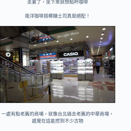
走累了，坐下來就想點杯咖啡
南洋咖啡搭椰糖土司真是絕配！
一處有點老舊的商場，就像台北過去老舊的中華商場，
感覺在這能挖到不少古物