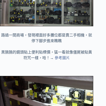
路過一間商場，發現裡面好多攤位都是賣二手相機，就
停下腳步進來瞧瞧
黑鴉鴉的鏡頭貼上便利貼標價，猛一看就像僵屍被貼黃
符咒一樣，哈！→
參考圖片