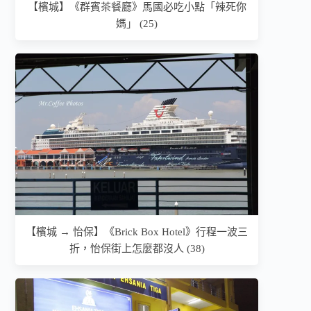
【檳城】《群賓茶餐廳》馬國必吃小點「辣死你
媽」 (25)
【檳城 → 怡保】《Brick Box Hotel》行程一波三
折，怡保街上怎麼都沒人 (38)