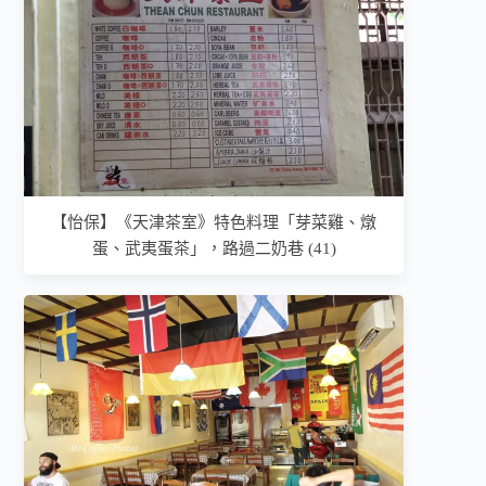
【怡保】《天津茶室》特色料理「芽菜雞、燉
蛋、武夷蛋茶」，路過二奶巷 (41)