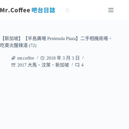
跳
至
主
要
內
容
【新加坡】【半島廣場 Peninsula Plaza】二手相機商場，
吃東炎酸辣湯 (72)
mr.coffee
2018 年 3 月 3 日
2017 大馬、汶萊、新加坡
4