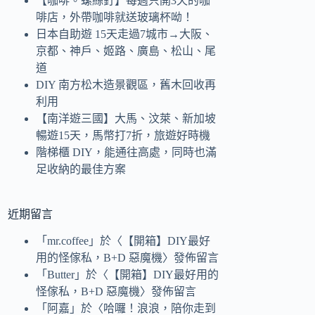
【咖啡。螺絲釘】每週只開3天的咖
啡店，外帶咖啡就送玻璃杯呦！
日本自助遊 15天走過7城市→大阪、
京都、神戶、姬路、廣島、松山、尾
道
DIY 南方松木造景觀區，舊木回收再
利用
【南洋遊三國】大馬、汶萊、新加坡
暢遊15天，馬幣打7折，旅遊好時機
階梯櫃 DIY，能通往高處，同時也滿
足收納的最佳方案
近期留言
「
mr.coffee
」於〈
【開箱】DIY最好
用的怪傢私，B+D 惡魔機
〉發佈留言
「
Butter
」於〈
【開箱】DIY最好用的
怪傢私，B+D 惡魔機
〉發佈留言
「
阿嘉
」於〈
哈囉！浪浪，陪你走到