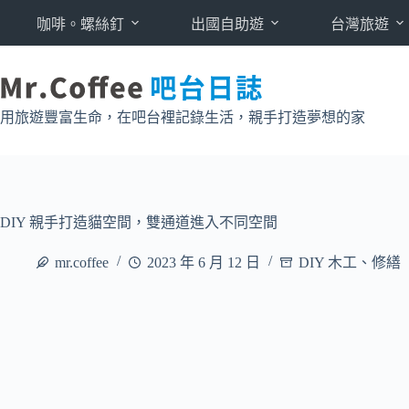
跳
咖啡。螺絲釘
出國自助遊
台灣旅遊
至
主
要
內
用旅遊豐富生命，在吧台裡記錄生活，親手打造夢想的家
容
DIY 親手打造貓空間，雙通道進入不同空間
mr.coffee
2023 年 6 月 12 日
DIY 木工、修繕