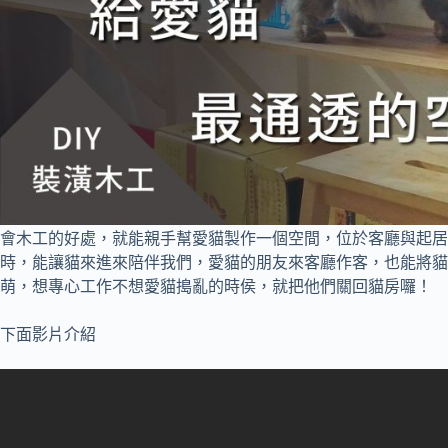
會木工的好處，就能親手幫愛貓製作一個空間，位於客廳與起居
時，能讓貓來進來陪伴我們，愛貓的朋友來客廳作客，也能將貓
萌，想專心工作不想愛貓搗亂的時侯，就把他們關回貓房囉！
下面影片介紹