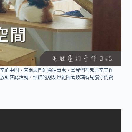
室的中間，有兩扇門能通往兩處，當我們在起居室工作
放到客廳活動，怕貓的朋友也能隔著玻璃看見貓仔們賣