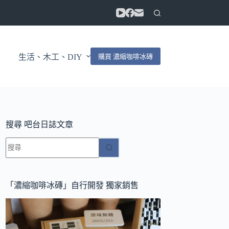
購買 濃縮咖啡冰磚
生活、木工、DIY
搜尋 吧台日誌文章
找
不
到
符
「濃縮咖啡冰磚」自行開發 獨家銷售
合
條
件