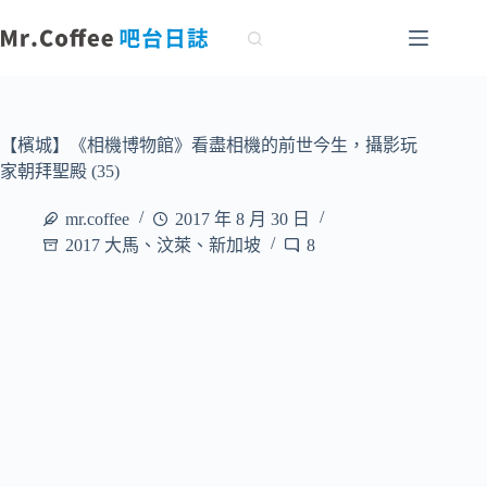
跳
至
主
要
內
容
【檳城】《相機博物館》看盡相機的前世今生，攝影玩
家朝拜聖殿 (35)
mr.coffee
2017 年 8 月 30 日
2017 大馬、汶萊、新加坡
8