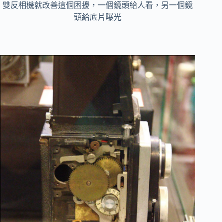
雙反相機
就改善這個困擾，一個鏡頭給人看，另一個鏡
頭給底片曝光