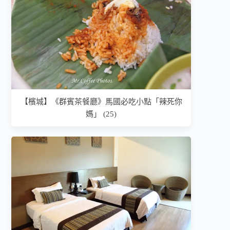
【檳城】《群賓茶餐廳》馬國必吃小點「辣死你
媽」 (25)