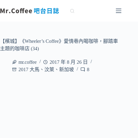
跳
至
主
要
內
容
【檳城】《Wheeler’s Coffee》愛情巷內喝咖啡，腳踏車
主題的咖啡店 (34)
mr.coffee
2017 年 8 月 26 日
2017 大馬、汶萊、新加坡
8