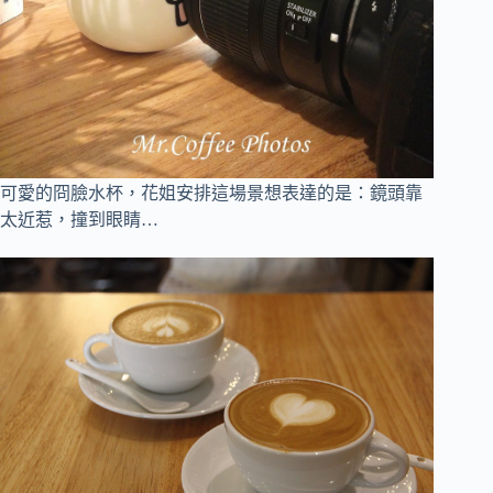
可愛的冏臉水杯，花姐安排這場景想表達的是：鏡頭靠
太近惹，撞到眼睛…