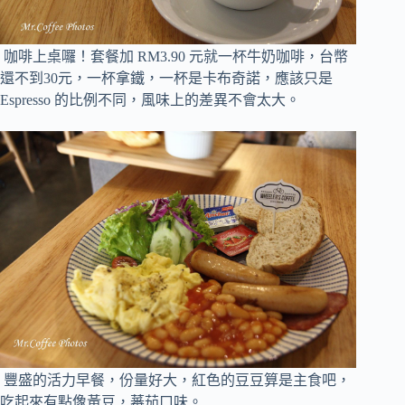
咖啡上桌囉！套餐加 RM3.90 元就一杯牛奶咖啡，台幣
還不到30元，一杯拿鐵，一杯是卡布奇諾，應該只是
Espresso 的比例不同，風味上的差異不會太大。
豐盛的活力早餐，份量好大，紅色的豆豆算是主食吧，
吃起來有點像黃豆，蕃茄口味。