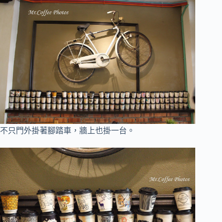
不只門外掛著腳踏車，牆上也掛一台。