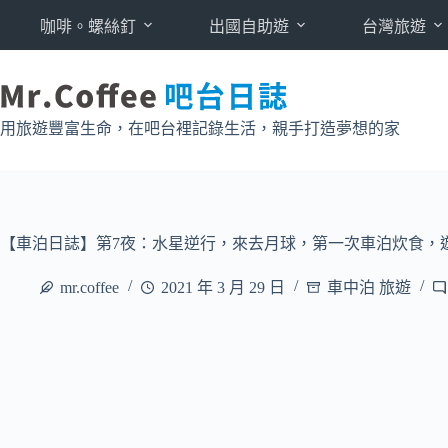
跳
咖啡。螺絲釘
出國自助遊
台灣旅遊
至
主
要
內
用旅遊豐富生命，在吧台裡記錄生活，親手打造夢想的家
容
【車泊日誌】第7夜：水星逆行，來去月球，第一次車泊炊食，
mr.coffee
2021 年 3 月 29 日
車中泊 旅遊