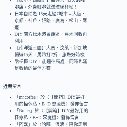
【咖啡。螺絲釘】每週只開3天的咖
啡店，外帶咖啡就送玻璃杯呦！
日本自助遊 15天走過7城市→大阪、
京都、神戶、姬路、廣島、松山、尾
道
DIY 南方松木造景觀區，舊木回收再
利用
【南洋遊三國】大馬、汶萊、新加坡
暢遊15天，馬幣打7折，旅遊好時機
階梯櫃 DIY，能通往高處，同時也滿
足收納的最佳方案
近期留言
「
mr.coffee
」於〈
【開箱】DIY最好
用的怪傢私，B+D 惡魔機
〉發佈留言
「
Butter
」於〈
【開箱】DIY最好用的
怪傢私，B+D 惡魔機
〉發佈留言
「
阿嘉
」於〈
哈囉！浪浪，陪你走到