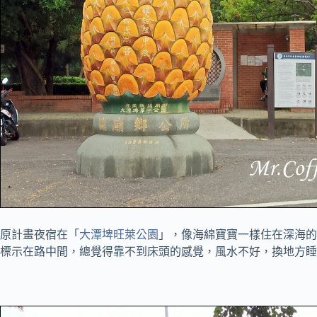
原計畫夜宿在「
大潭埤旺萊公園
」，像海綿寶寶一樣住在深海的
標示在路中間，總覺得靠不到床頭的感覺，風水不好，換地方睡