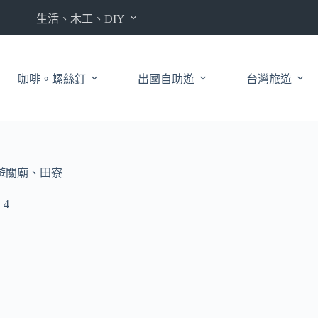
生活、木工、DIY
咖啡。螺絲釘
出國自助遊
台灣旅遊
遊關廟、田寮
4