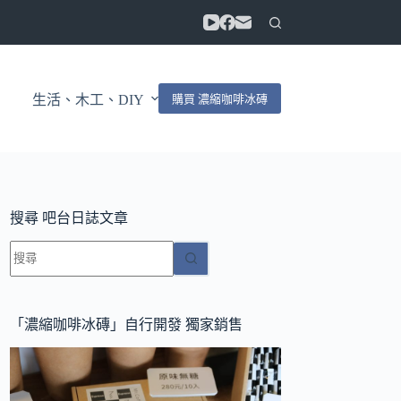
購買 濃縮咖啡冰磚
生活、木工、DIY
搜尋 吧台日誌文章
找
不
到
符
「濃縮咖啡冰磚」自行開發 獨家銷售
合
條
件