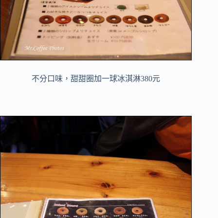
不分口味，甜甜圈加一球冰淇淋380元