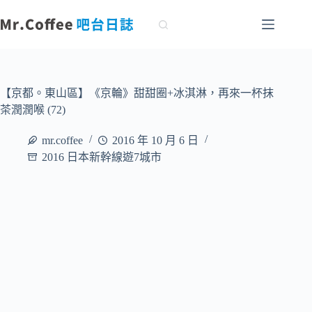
跳
至
主
要
內
容
【京都。東山區】《京輪》甜甜圈+冰淇淋，再來一杯抹
茶潤潤喉 (72)
mr.coffee
2016 年 10 月 6 日
2016 日本新幹線遊7城市