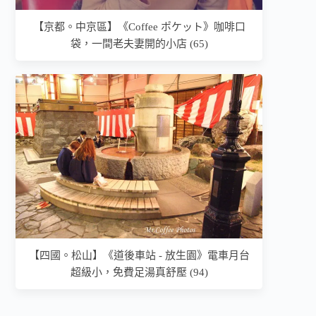
【京都。中京區】《Coffee ポケット》咖啡口
袋，一間老夫妻開的小店 (65)
【四國。松山】《道後車站 - 放生園》電車月台
超級小，免費足湯真舒壓 (94)