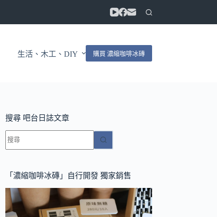
購買 濃縮咖啡冰磚
生活、木工、DIY
搜尋 吧台日誌文章
找
不
到
符
「濃縮咖啡冰磚」自行開發 獨家銷售
合
條
件