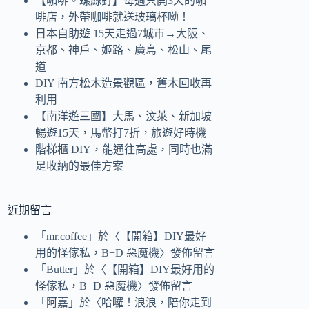
【咖啡。螺絲釘】每週只開3天的咖
啡店，外帶咖啡就送玻璃杯呦！
日本自助遊 15天走過7城市→大阪、
京都、神戶、姬路、廣島、松山、尾
道
DIY 南方松木造景觀區，舊木回收再
利用
【南洋遊三國】大馬、汶萊、新加坡
暢遊15天，馬幣打7折，旅遊好時機
階梯櫃 DIY，能通往高處，同時也滿
足收納的最佳方案
近期留言
「
mr.coffee
」於〈
【開箱】DIY最好
用的怪傢私，B+D 惡魔機
〉發佈留言
「
Butter
」於〈
【開箱】DIY最好用的
怪傢私，B+D 惡魔機
〉發佈留言
「
阿嘉
」於〈
哈囉！浪浪，陪你走到