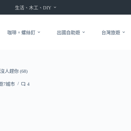
生活、木工、DIY
咖啡。螺絲釘
出國自助遊
台灣旅遊
趕你 (68)
線遊7城市
4