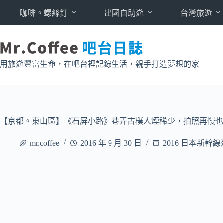
跳
咖啡。螺絲釘
出國自助遊
台灣旅遊
至
主
要
內
用旅遊豐富生命，在吧台裡記錄生活，親手打造夢想的家
容
【京都。東山區】《石屏小路》巷弄古樸人煙稀少，拍照再慢也沒人
mr.coffee
2016 年 9 月 30 日
2016 日本新幹