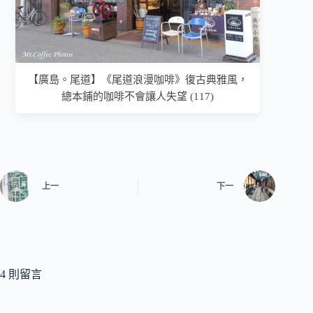
【廣島。尾道】《尾道浪漫咖啡》復古典雅風，
總本鋪的咖啡不會讓人失望 (117)
上一
下一
4 則留言