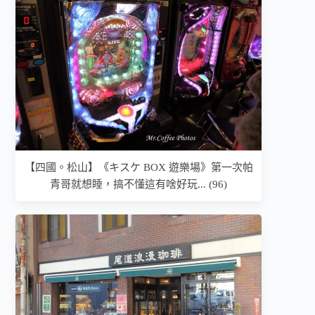
【四國。松山】《キスケ BOX 遊樂場》第一次帕
青哥就想睡，搞不懂這有啥好玩... (96)