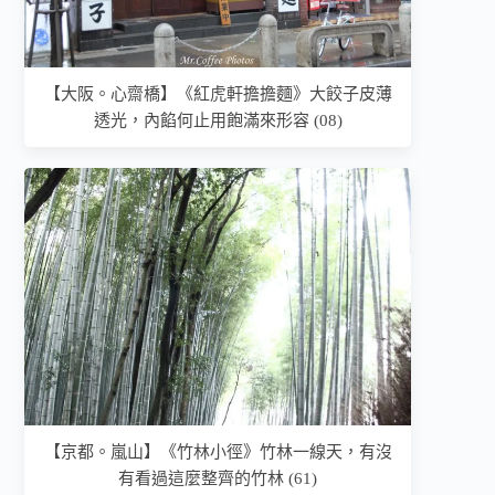
【大阪。心齋橋】《紅虎軒擔擔麵》大餃子皮薄
透光，內餡何止用飽滿來形容 (08)
【京都。嵐山】《竹林小徑》竹林一線天，有沒
有看過這麼整齊的竹林 (61)