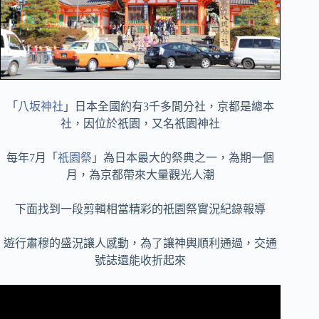
「
八坂神社
」日本全國約有3千多間分社，京都是總本
社，因位於祇園，又名祇園神社
每年7月「
祇園祭
」為日本最大的祭典之一，為期一個
月，為京都帶來大量觀光人潮
下面找到一段剪輯相當精彩的祇園祭實況紀錄報導
遊行肅穆的盛況讓人感動，為了讓神輿順利通過，交通
號誌還能收折起來