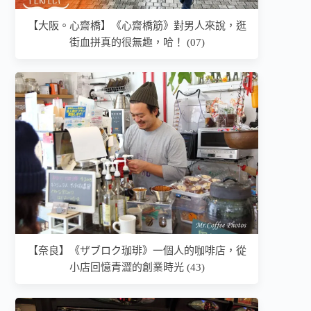
【大阪。心齋橋】《心齋橋筋》對男人來說，逛
街血拼真的很無趣，哈！ (07)
【奈良】《ザブロク珈琲》一個人的咖啡店，從
小店回憶青澀的創業時光 (43)