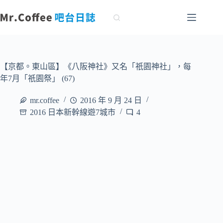
跳
至
主
要
內
容
【京都。東山區】《八阪神社》又名「祇園神社」，每
年7月「祇園祭」 (67)
mr.coffee
2016 年 9 月 24 日
2016 日本新幹線遊7城市
4