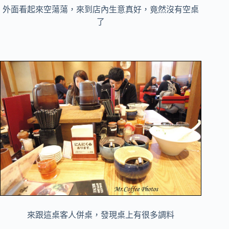
外面看起來空蕩蕩，來到店內生意真好，竟然沒有空桌
了
來跟這桌客人併桌，發現桌上有很多調料