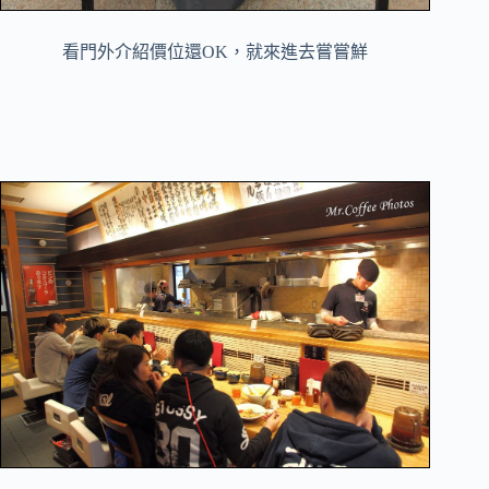
看門外介紹價位還OK，就來進去嘗嘗鮮