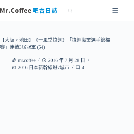
跳
至
主
要
內
容
【大阪。池田】《一風堂拉麵》「拉麵職業選手錦標
賽」連續3屆冠軍 (54)
mr.coffee
2016 年 7 月 28 日
2016 日本新幹線遊7城市
4