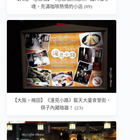
魂，充滿咖啡熱情的小店 (09)
【大阪。梅田】《潼見小路》藍天大廈食堂街，
筷子內藏暗器！ (23)