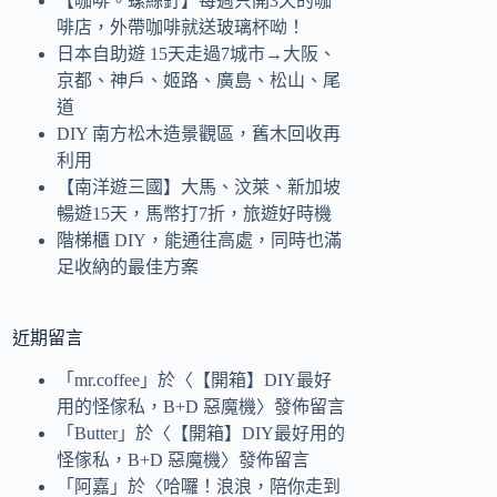
【咖啡。螺絲釘】每週只開3天的咖
啡店，外帶咖啡就送玻璃杯呦！
日本自助遊 15天走過7城市→大阪、
京都、神戶、姬路、廣島、松山、尾
道
DIY 南方松木造景觀區，舊木回收再
利用
【南洋遊三國】大馬、汶萊、新加坡
暢遊15天，馬幣打7折，旅遊好時機
階梯櫃 DIY，能通往高處，同時也滿
足收納的最佳方案
近期留言
「
mr.coffee
」於〈
【開箱】DIY最好
用的怪傢私，B+D 惡魔機
〉發佈留言
「
Butter
」於〈
【開箱】DIY最好用的
怪傢私，B+D 惡魔機
〉發佈留言
「
阿嘉
」於〈
哈囉！浪浪，陪你走到