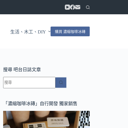
購買 濃縮咖啡冰磚
生活、木工、DIY
搜尋 吧台日誌文章
找
不
到
符
「濃縮咖啡冰磚」自行開發 獨家銷售
合
條
件