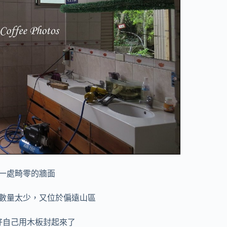
一處畸零的牆面
數量太少，又位於偏遠山區
好自己用木板封起來了