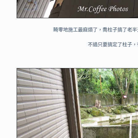
畸零地施工最麻煩了，喬柱子搞了老半
不過只要搞定了柱子，