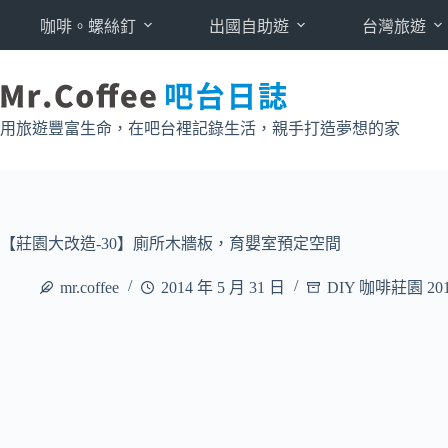
跳
咖啡。螺絲釘
出國自助遊
台灣旅遊
至
主
要
內
用旅遊豐富生命，在吧台裡記錄生活，親手打造夢想的家
容
【莊園大改造-30】廁所木牆板，育嬰室預定空間
mr.coffee
2014 年 5 月 31 日
DIY 咖啡莊園 20