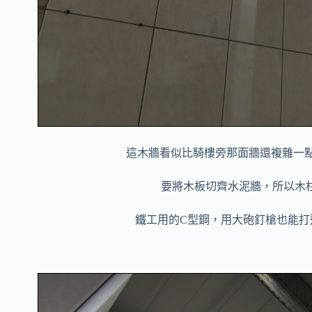
這木牆看似比騎樓旁那面牆還複雜一
要將木板切齊水泥牆，所以木
鐵工用的C型鋼，用大砲釘槍也能打