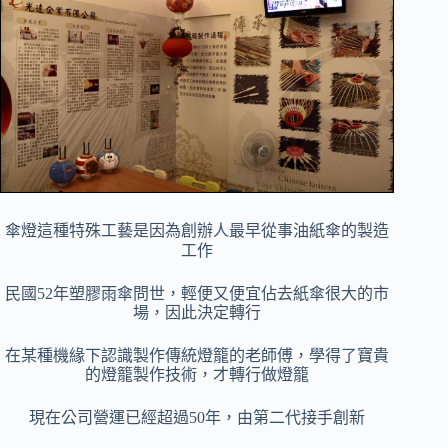
傘燈這種特殊工藝是因為
創辦人最早從事
油紙傘的製造
工作
民國52年塑膠雨傘問世，輕便又便宜佔去紙傘很大的市
場，
因此決定轉行
在某種機緣下認識製作傳統燈籠的老師傅，學得了寶貴
的燈籠製作技術，才轉行做燈籠
現在
公司營運已經超過50年，由
第二代接手創新