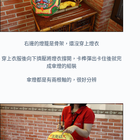
右邊的燈籠是骨架，還沒穿上燈衣
穿上衣服後向下擠壓將燈衣撐開，卡榫彈出卡住後就完
成傘燈的組裝
傘燈都是有兩根軸的，很好分辨