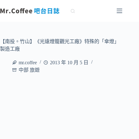
跳
至
主
要
內
容
【南投。竹山】《光遠燈籠觀光工廠》特殊的「傘燈」
製造工廠
mr.coffee
2013 年 10 月 5 日
中部 旅遊