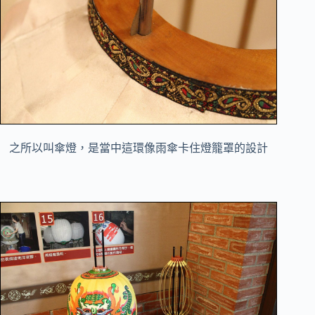
之所以叫傘燈，是當中這環像雨傘卡住燈籠罩的設計