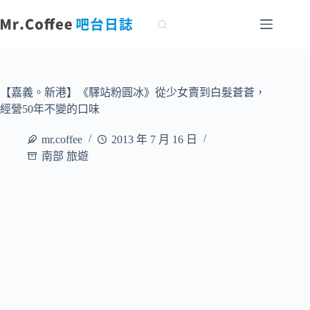
跳
至
主
要
內
容
【嘉義。新港】《驛站粉圓冰》從少女賣到白髮蒼蒼，
經營50年不變的口味
mr.coffee
2013 年 7 月 16 日
南部 旅遊