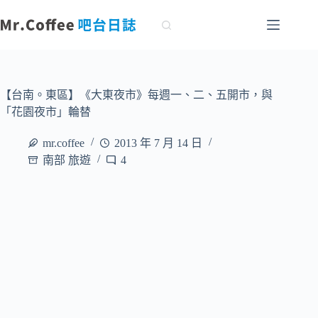
跳
至
主
要
內
容
【台南。東區】《大東夜市》每週一、二、五開市，與
「花園夜市」輪替
mr.coffee
2013 年 7 月 14 日
南部 旅遊
4