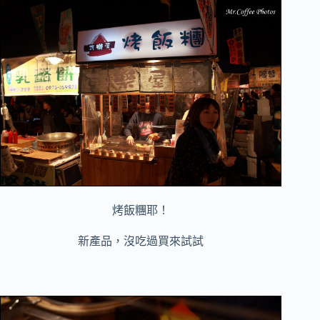
烤飯糰耶！
新產品，沒吃過買來試試