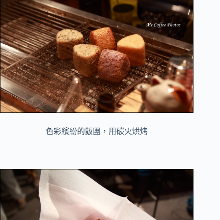
色彩繽紛的飯團，
用碳火烘烤