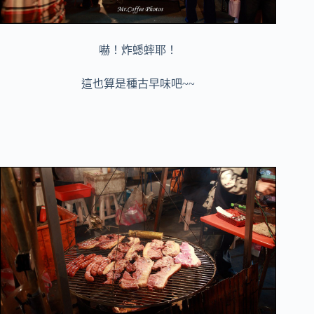
嚇！炸蟋蟀耶！
這也算是種古早味吧~~