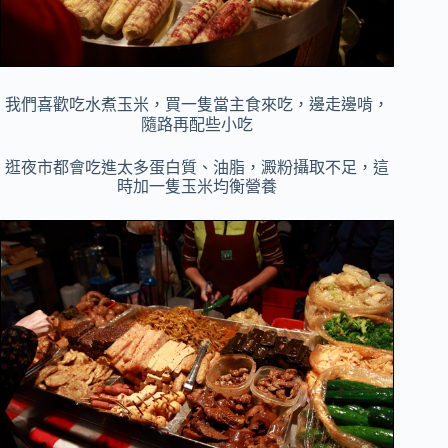
我們喜歡吃水煮玉米，買一隻當主食來吃，
邊走邊啃，
隨路再配些小吃
逛夜市都會吃進太多蛋白質、油脂，澱粉攝取不足，這
時加一隻玉米均衡營養