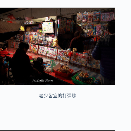
老少皆宜的打彈珠