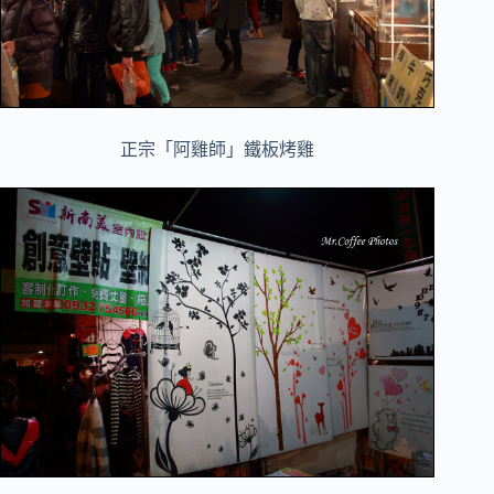
正宗「阿雞師」鐵板烤雞