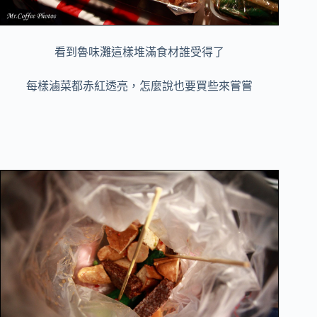
看到魯味灘這樣堆滿食材誰受得了
每樣滷菜都赤紅透亮，怎麼說也要買些來嘗嘗