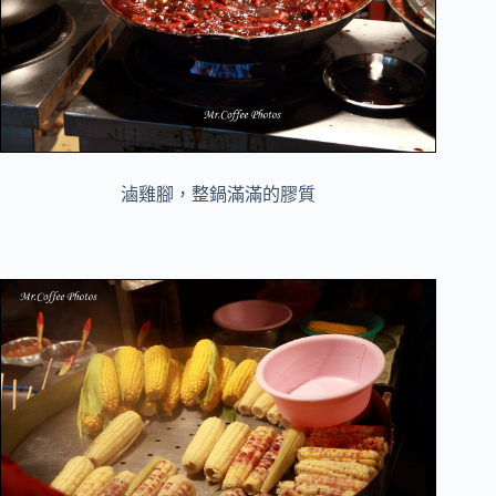
滷雞腳，整鍋滿滿的膠質