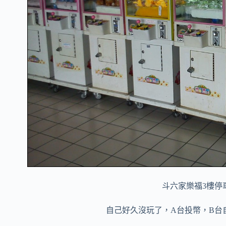
斗六家樂福3樓停
自己好久沒玩了，A台
投幣
，B台