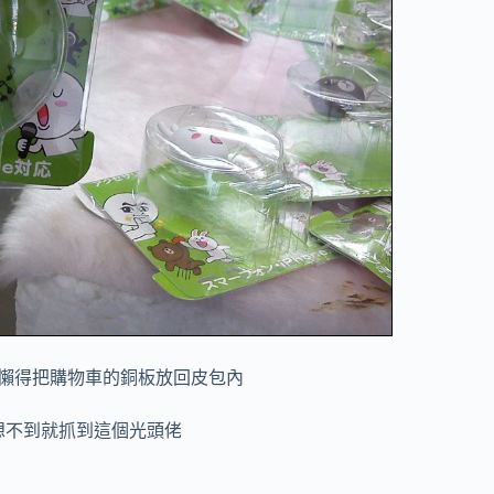
懶得把購物車的銅板放回皮包內
想不到就抓到這個光頭佬