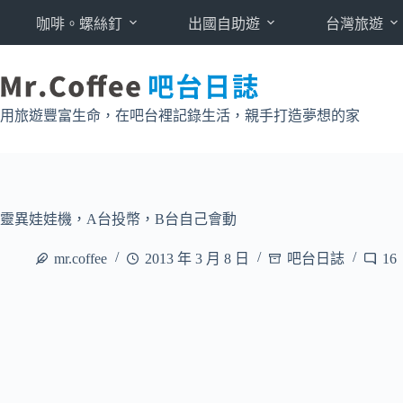
跳
咖啡。螺絲釘
出國自助遊
台灣旅遊
至
主
要
內
用旅遊豐富生命，在吧台裡記錄生活，親手打造夢想的家
容
靈異娃娃機，A台投幣，B台自己會動
mr.coffee
2013 年 3 月 8 日
吧台日誌
16