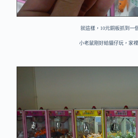
就這樣，10元銅板抓到一個
小老鼠剛好給貓仔玩，家裡