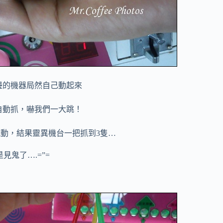
邊的機器局然自己動起來
自動抓，
嚇我們一大跳！
能動，
結果靈異機台一把抓到3隻…
見鬼了….
=”=