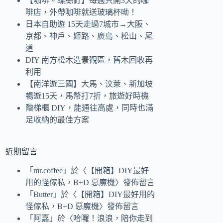
【咖啡。螺絲釘】每週只開3天的咖
啡店，外帶咖啡就送玻璃杯呦！
日本自助遊 15天走過7城市→大阪、
京都、神戶、姬路、廣島、松山、尾
道
DIY 南方松木造景觀區，舊木回收再
利用
【南洋遊三國】大馬、汶萊、新加坡
暢遊15天，馬幣打7折，旅遊好時機
階梯櫃 DIY，能通往高處，同時也滿
足收納的最佳方案
近期留言
「
mr.coffee
」於〈
【開箱】DIY最好
用的怪傢私，B+D 惡魔機
〉發佈留言
「
Butter
」於〈
【開箱】DIY最好用的
怪傢私，B+D 惡魔機
〉發佈留言
「
阿嘉
」於〈
哈囉！浪浪，陪你走到