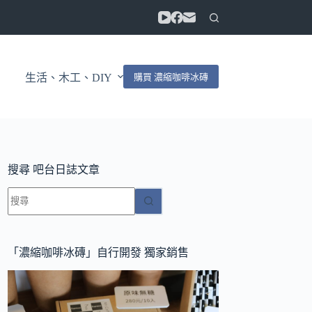
購買 濃縮咖啡冰磚
生活、木工、DIY
搜尋 吧台日誌文章
找
不
到
符
「濃縮咖啡冰磚」自行開發 獨家銷售
合
條
件