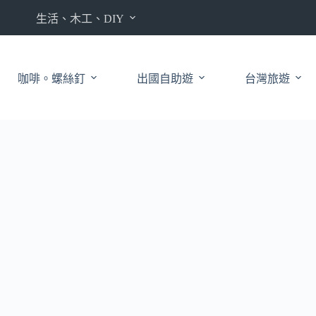
生活、木工、DIY
咖啡。螺絲釘
出國自助遊
台灣旅遊