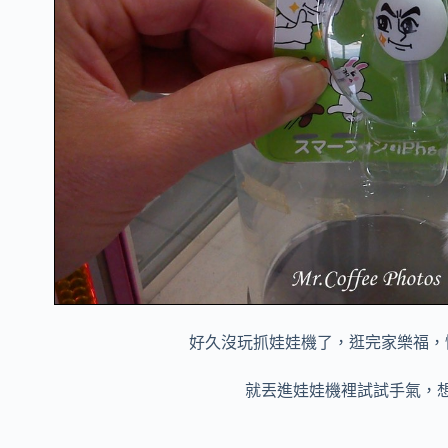
好久沒玩抓娃娃機了，逛完家樂福，
就丟進娃娃機裡試試手氣，