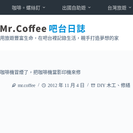
跳
咖啡。螺絲釘
出國自助遊
台灣旅遊
至
主
要
內
用旅遊豐富生命，在吧台裡記錄生活，親手打造夢想的家
容
咖啡機冒煙了，把咖啡機當影印機來修
mr.coffee
2012 年 11 月 4 日
DIY 木工、修繕