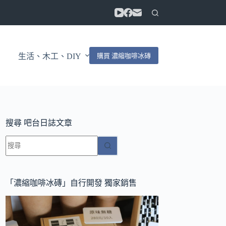
購買 濃縮咖啡冰磚
生活、木工、DIY
搜尋 吧台日誌文章
找
不
到
符
「濃縮咖啡冰磚」自行開發 獨家銷售
合
條
件