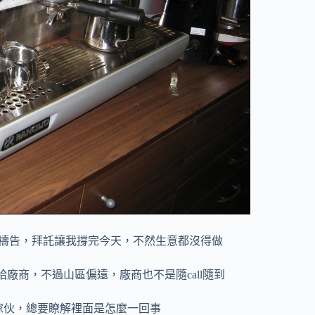
禱告，拜託讓我撐完今天，不然生意都沒得做
廠商，不過山區偏遠，廠商也不是隨call隨到
傢伙，總要瞭解裡面是怎麼一回事