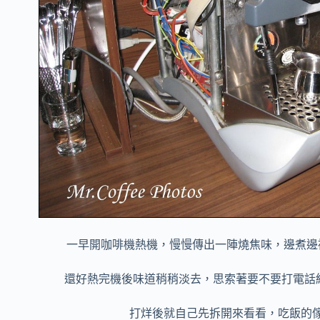
一早開咖啡機熱機，慢慢傳出一陣燒焦味，邊煮邊
還好熱完機後味道稍稍淡去，思索著要不要打電話給
打烊後就自己先拆開來看看，吃飯的