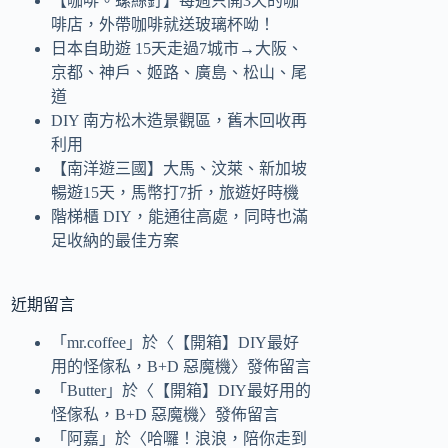
【咖啡。螺絲釘】每週只開3天的咖
啡店，外帶咖啡就送玻璃杯呦！
日本自助遊 15天走過7城市→大阪、
京都、神戶、姬路、廣島、松山、尾
道
DIY 南方松木造景觀區，舊木回收再
利用
【南洋遊三國】大馬、汶萊、新加坡
暢遊15天，馬幣打7折，旅遊好時機
階梯櫃 DIY，能通往高處，同時也滿
足收納的最佳方案
近期留言
「
mr.coffee
」於〈
【開箱】DIY最好
用的怪傢私，B+D 惡魔機
〉發佈留言
「
Butter
」於〈
【開箱】DIY最好用的
怪傢私，B+D 惡魔機
〉發佈留言
「
阿嘉
」於〈
哈囉！浪浪，陪你走到