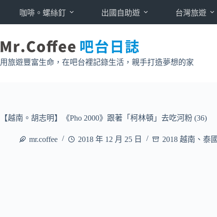
跳
咖啡。螺絲釘
出國自助遊
台灣旅遊
至
主
要
內
用旅遊豐富生命，在吧台裡記錄生活，親手打造夢想的家
容
【越南。胡志明】《Pho 2000》跟著「柯林頓」去吃河粉 (36)
mr.coffee
2018 年 12 月 25 日
2018 越南、