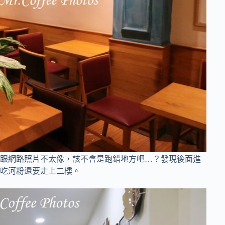
跟網路照片不太像，該不會是跑錯地方吧…？發現後面進
吃河粉還要走上二樓。