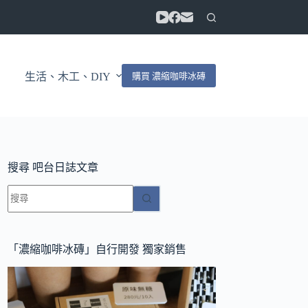
購買 濃縮咖啡冰磚
生活、木工、DIY
搜尋 吧台日誌文章
找
不
到
符
「濃縮咖啡冰磚」自行開發 獨家銷售
合
條
件