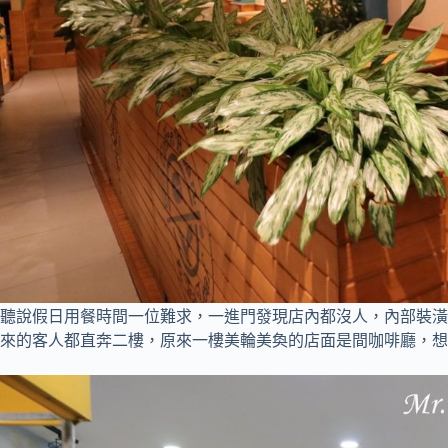
聽說假日用餐時間一位難求，一進門發現店內都沒人，內部裝潢
來的客人都直奔二樓，原來一樓美輪美奐的店面是間咖啡廳，想