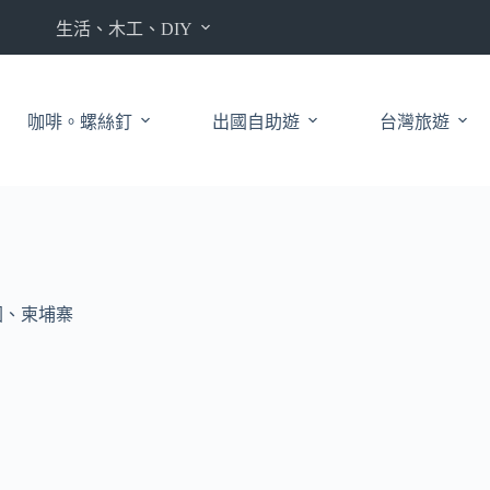
生活、木工、DIY
咖啡。螺絲釘
出國自助遊
台灣旅遊
泰國、柬埔寨