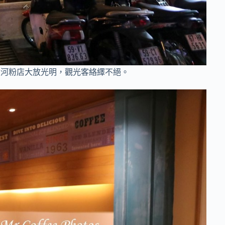
讓這家河粉店大放光明，觀光客絡繹不絕。