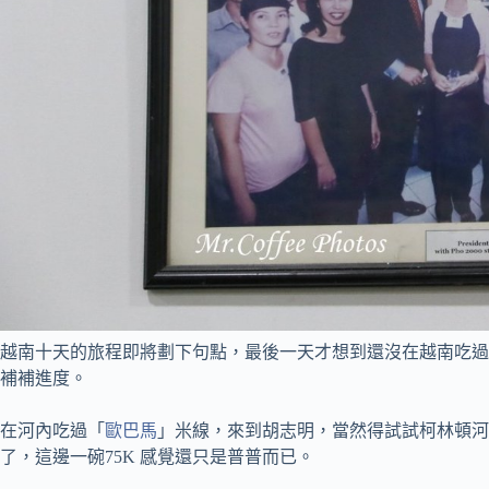
越南十天的旅程即將劃下句點，最後一天才想到還沒在越南吃過
補補進度。
在河內吃過「
歐巴馬
」米線，來到胡志明，當然得試試柯林頓河
了，這邊一碗75K 感覺還只是普普而已。