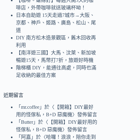
【咖啡。螺絲釘】每週只開3天的咖
啡店，外帶咖啡就送玻璃杯呦！
日本自助遊 15天走過7城市→大阪、
京都、神戶、姬路、廣島、松山、尾
道
DIY 南方松木造景觀區，舊木回收再
利用
【南洋遊三國】大馬、汶萊、新加坡
暢遊15天，馬幣打7折，旅遊好時機
階梯櫃 DIY，能通往高處，同時也滿
足收納的最佳方案
近期留言
「
mr.coffee
」於〈
【開箱】DIY最好
用的怪傢私，B+D 惡魔機
〉發佈留言
「
Butter
」於〈
【開箱】DIY最好用的
怪傢私，B+D 惡魔機
〉發佈留言
「
阿嘉
」於〈
哈囉！浪浪，陪你走到