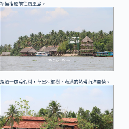
準備搭船前往鳳凰島。
經過一處渡假村，草屋棕櫚樹，滿滿的熱帶南洋風情。