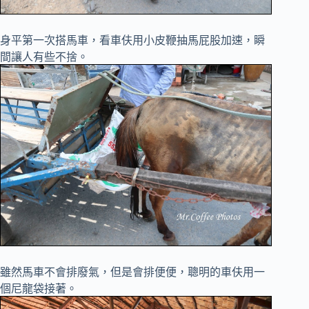
身平第一次搭馬車，看車伕用小皮鞭抽馬屁股加速，瞬
間讓人有些不捨。
雖然馬車不會排廢氣，但是會排便便，聰明的車伕用一
個尼龍袋接著。