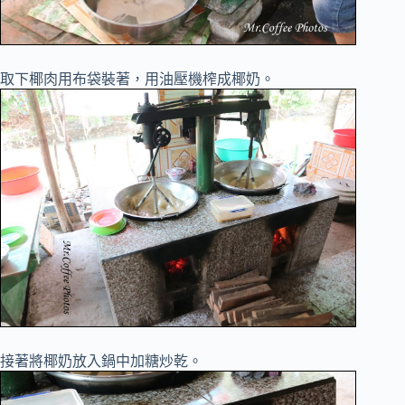
取下椰肉用布袋裝著，用油壓機榨成椰奶。
接著將椰奶放入鍋中加糖炒乾。