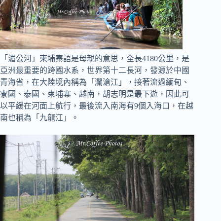
「湄公河」柬埔寨語是母親的意思，全長4180公里，是
亞洲最重要的跨國水系，世界第十二長河，發源於中國
青海省，在大陸境內稱為「瀾滄江」，接著流過緬甸、
寮國、泰國、柬埔寨、越南，胡志明是最下遊，因此可
以平緩在河面上航行，最後流入南海有9個入海口，在越
南也稱為「九龍江」。