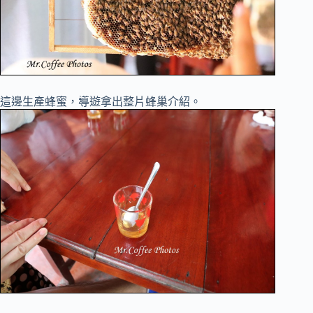
這邊生產蜂蜜，導遊拿出整片蜂巢介紹。