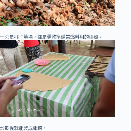
一旁是椰子墳場，都是曬乾準備當燃料用的椰殼。
炒乾後就能製成椰糖。