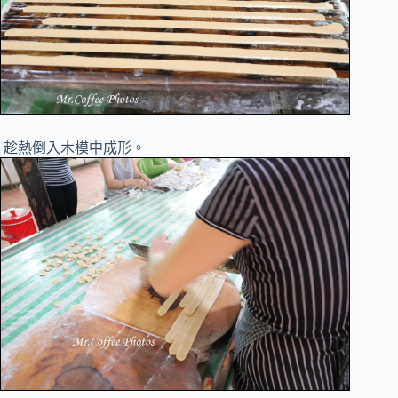
趁熱倒入木模中成形。