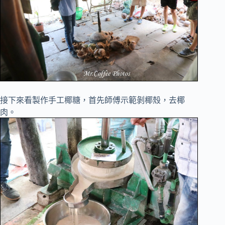
接下來看製作手工椰糖，首先師傅示範剝椰殼，去椰
肉。