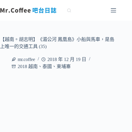
跳
至
主
要
內
容
【越南。胡志明】《湄公河 鳳凰島》小船與馬車，是島
上唯一的交通工具 (35)
mr.coffee
2018 年 12 月 19 日
2018 越南、泰國、柬埔寨