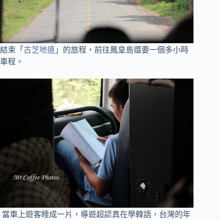
結束「
古芝地道
」的旅程，前往鳳皇島還要一個多小時
車程。
當車上遊客睡成一片，導遊超認真在學韓語，台灣的年