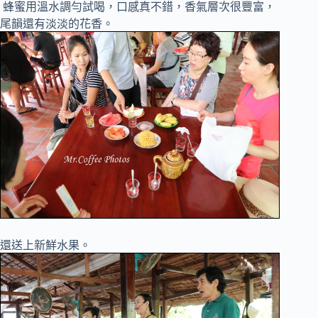
蜂蜜用溫水調勻試喝，口感真不錯，香氣層次很豐富，
尾韻還有淡淡的花香。
還送上新鮮水果。