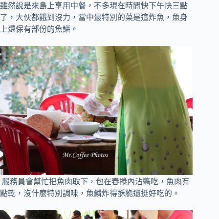
雖然說是來島上享用中餐，不多現在時間快下午快三點
了，大伙都餓到沒力，當中最特別的菜是這炸魚，魚身
上還保有部份的魚鱗。
服務員會幫忙把魚肉取下，包在春捲內沾醬吃，魚肉有
點乾，沒什麼特別調味，魚鱗炸得酥脆還挺好吃的。