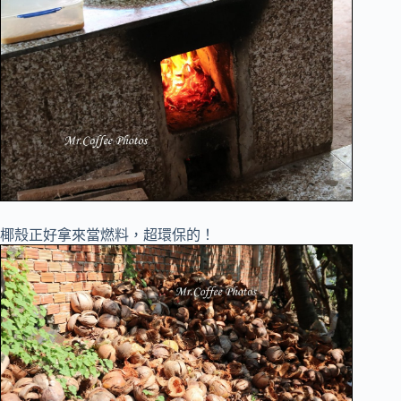
椰殼正好拿來當燃料，超環保的！