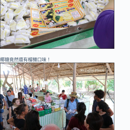
椰糖竟然還有榴槤口味！