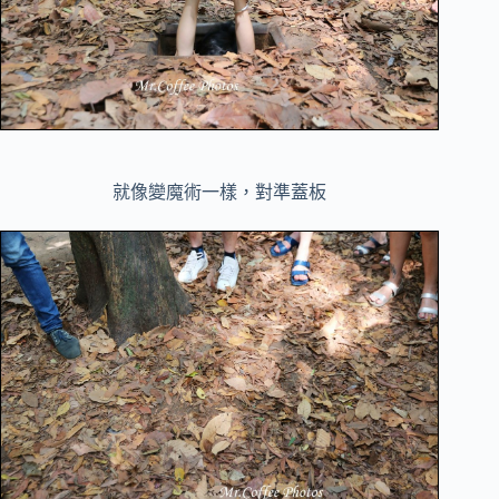
就像變魔術一樣，對準蓋板