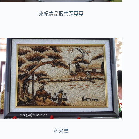
來紀念品販售區晃晃
稻米畫