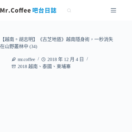
跳
至
主
要
內
容
【越南。胡志明】《古芝地道》越南隱身術，一秒消失
在山野叢林中 (34)
mr.coffee
2018 年 12 月 4 日
2018 越南、泰國、柬埔寨