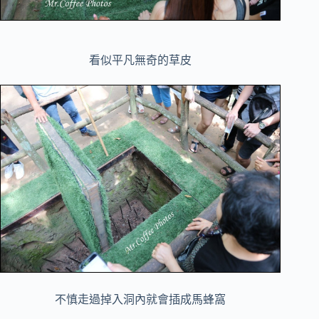
看似平凡無奇的草皮
不慎走過掉入洞內就會插成馬蜂窩