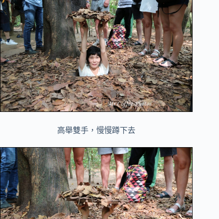
高舉雙手，慢慢蹲下去