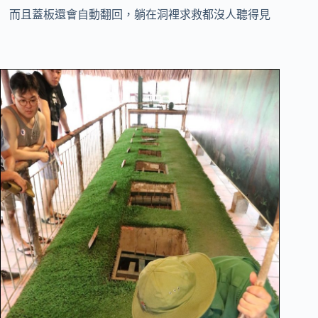
而且蓋板還會自動翻回，躺在洞裡求救都沒人聽得見